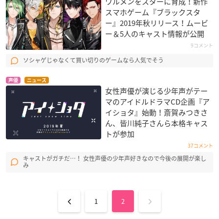
ワルメンをスターに育成！新作
スマホゲーム『ブラックスタ
ー』2019年秋リリース！ムービ
ー＆5人のキャスト情報が公開
9コメント
ソシャゲじゃなくて買い切りのゲームなら人気でそう
声優
ニュース
女性声優が演じる少年声がテー
マのアイドルドラマCD企画『ア
イショタ』始動！斎賀みつきさ
ん、皆川純子さんら本格キャス
トが参加
37コメント
キャストがガチだ…！ 女性声優の少年声好きなので今後の展開が楽し
み
1
2