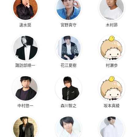
速水奨
宮野真守
木村昴
諏訪部順一
花江夏樹
村瀬歩
中村悠一
森川智之
坂本真綾