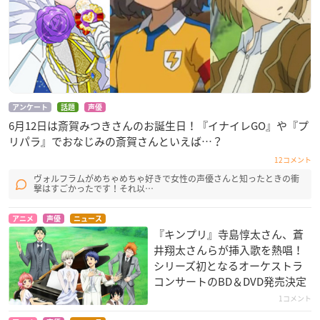
アンケート
話題
声優
6月12日は斎賀みつきさんのお誕生日！『イナイレGO』や『プ
リパラ』でおなじみの斎賀さんといえば…？
12コメント
ヴォルフラムがめちゃめちゃ好きで女性の声優さんと知ったときの衝
撃はすごかったです！それ以…
アニメ
声優
ニュース
『キンプリ』寺島惇太さん、蒼
井翔太さんらが挿入歌を熱唱！
シリーズ初となるオーケストラ
コンサートのBD＆DVD発売決定
1コメント