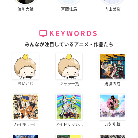
浪川大輔
斉藤壮馬
内山昂輝
KEYWORDS
みんなが注目しているアニメ・作品たち
ちいかわ
キャラ一覧
鬼滅の刃
ハイキュー!!
アイドリッシ...
刀剣乱舞