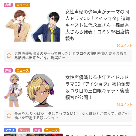
声優
ニュース
女性声優の少年声がテーマの同
人ドラマCD『アイショタ』追加
キャストに代永翼さん・森嶋秀
太さんら発表！コミケ96出店情
報も
10コメント
男性声優も出るのかーって思ったけどブログの説明を読んだらまあま
あ納得は出来たかな。現実に…
声優
ニュース
女性声優演じる少年アイドルド
ラマCD『アイショタ』褐色金髪
＆つり目の三白眼キャラ・後藤
頼音が公開！
46コメント
最高やん やっぱショタはこうでないと！ 女っぽいとか言って可愛さや
幼さを否定する奴はショ…
アプリ
ゲーム
声優
ニュース