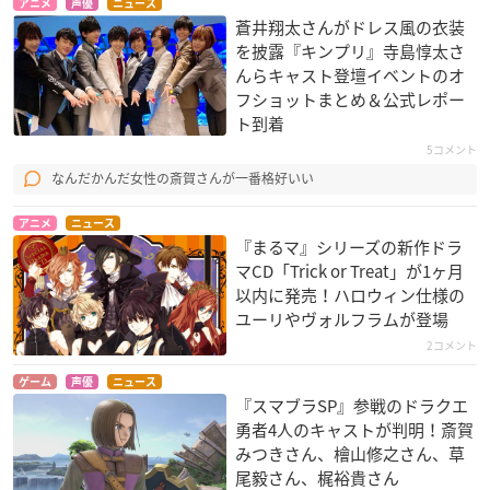
アニメ
声優
ニュース
蒼井翔太さんがドレス風の衣装
を披露『キンプリ』寺島惇太さ
んらキャスト登壇イベントのオ
フショットまとめ＆公式レポー
ト到着
5コメント
なんだかんだ女性の斎賀さんが一番格好いい
アニメ
ニュース
『まるマ』シリーズの新作ドラ
マCD「Trick or Treat」が1ヶ月
以内に発売！ハロウィン仕様の
ユーリやヴォルフラムが登場
2コメント
ゲーム
声優
ニュース
『スマブラSP』参戦のドラクエ
勇者4人のキャストが判明！斎賀
みつきさん、檜山修之さん、草
尾毅さん、梶裕貴さん