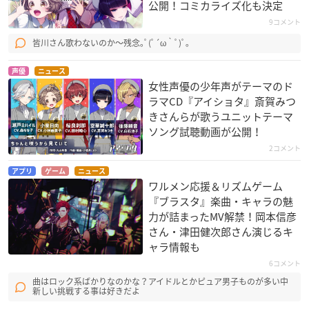
公開！コミカライズ化も決定
9コメント
皆川さん歌わないのか～残念｡ﾟ(ﾟ´ω｀ﾟ)ﾟ｡
声優
ニュース
女性声優の少年声がテーマのド
ラマCD『アイショタ』斎賀みつ
きさんらが歌うユニットテーマ
ソング試聴動画が公開！
2コメント
アプリ
ゲーム
ニュース
ワルメン応援＆リズムゲーム
『ブラスタ』楽曲・キャラの魅
力が詰まったMV解禁！岡本信彦
さん・津田健次郎さん演じるキ
ャラ情報も
6コメント
曲はロック系ばかりなのかな？アイドルとかピュア男子ものが多い中
新しい挑戦する事は好きだよ