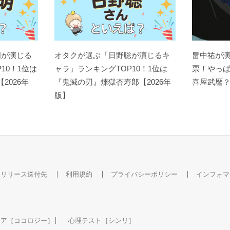
明が演じる
オタクが選ぶ「日野聡が演じるキ
畠中祐が
10！1位は
ャラ」ランキングTOP10！1位は
票！やっ
【2026年
『鬼滅の刃』煉󠄁獄杏寿郎【2026年
喜屋武暦
版】
スリリース送付先
利用規約
プライバシーポリシー
インフォマ
ケア［ココロジー］
心理テスト［シンリ］