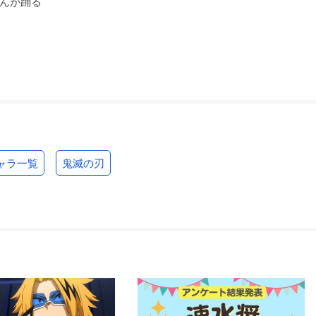
んが踊る
ャラ一覧
鬼滅の刃