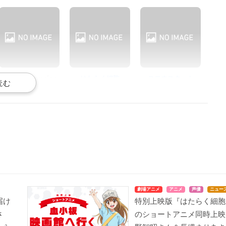
Z/X Code reunion
はたらく細胞
スロウスタート
東雲纏
血小板
千石冠
あにトレ！XX ～ひとつ
ステラのまほう
奇異太郎少年の妖怪絵
屋根の下で～
日記
本田珠輝
劇場アニメ
アニメ
声優
ニュー
橘紫苑
雪娘（雪ん子）
届け
特別上映版『はたらく細胞
さ
のショートアニメ同時上映