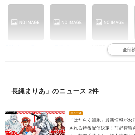
BNA ビー・エヌ・エー
アズールレーン
女子高生の無駄づかい
日渡なずな
ラフィー
百井咲久
「長縄まりあ」のニュース 2件
つうかあ
おにゃんこポン
小林さんちのメイドラ
ゴン
中島つぐみ
女子高生（一花）
ニュース
カンナ
「はたらく細胞」最新情報がお
される特番配信決定！前野智昭