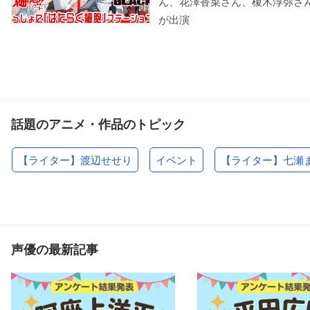
ん、花澤香菜さん、榎木淳弥さ
が出演
紅殻のパンドラ
あにトレ！EX
不思議なソメラちゃん
エイミー・ギリアム
橘紫苑
松嶋あい
話題のアニメ・作品のトピック
【ライター】渡辺せせり
イベント
【ライター】七瀬
映画 この素晴らしい世
LAIDBACKERS-レイド
カラフル忍者いろまき
界に祝福を！紅伝説
バッカーズ-
緑巻
声優の最新記事
こめっこ
らん