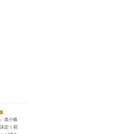
ス
』血小板
決定！前