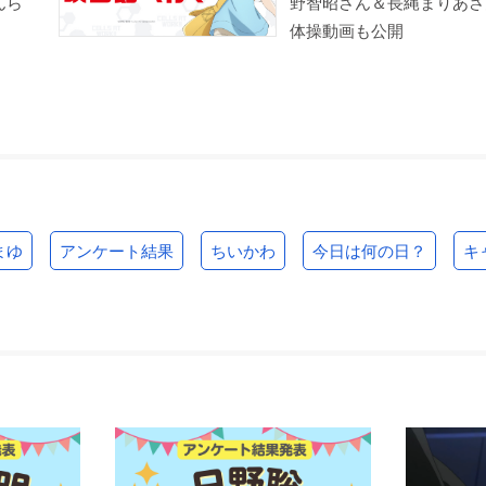
んら
野智昭さん＆長縄まりあさ
体操動画も公開
小森さんは断れない！
六畳間の侵略者!?
はたらく細胞!! 最強の
敵、再び。体の中
根岸まさ子
ティアミリス・グレ・
は“腸”大騒ぎ！
フォルトーゼ
血小板
まゆ
アンケート結果
ちいかわ
今日は何の日？
キ