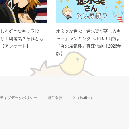
演じる好きなキャラ投
オタクが選ぶ「速水奨が演じるキ
ぱり上鳴電気？それとも
ャラ」ランキングTOP10！1位は
？【アンケート】
『炎の蜃気楼』直江信綱【2026年
版】
ティブデータポリシー
運営会社
𝕏（Twitter）