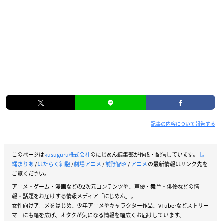
記事の内容について報告する
このページは
kusuguru株式会社
のにじめん編集部が作成・配信しています。
長
縄まりあ
/
はたらく細胞
/
劇場アニメ
/
前野智昭
/
アニメ
の最新情報はリンク先を
ご覧ください。
アニメ・ゲーム・漫画などの2次元コンテンツや、声優・舞台・俳優などの情
報・話題をお届けする情報メディア「にじめん」。
女性向けアニメをはじめ、少年アニメやキャラクター作品、VTuberなどストリー
マーにも幅を広げ、オタクが気になる情報を幅広くお届けしています。