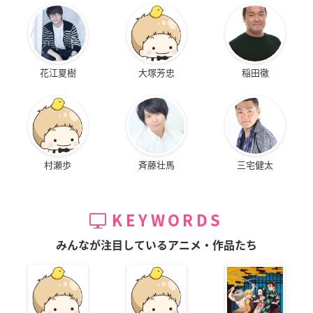
花江夏樹
大塚芳忠
稲田徹
村瀬歩
斉藤壮馬
三宅健太
KEYWORDS
みんなが注目しているアニメ・作品たち