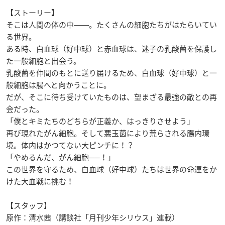
【ストーリー】
そこは人間の体の中――。たくさんの細胞たちがはたらいてい
る世界。
ある時、白血球（好中球）と赤血球は、迷子の乳酸菌を保護し
た一般細胞と出会う。
乳酸菌を仲間のもとに送り届けるため、白血球（好中球）と一
般細胞は腸へと向かうことに。
だが、そこに待ち受けていたものは、望まざる最強の敵との再
会だった。
「僕とキミたちのどちらが正義か、はっきりさせよう」
再び現れたがん細胞。そして悪玉菌により荒らされる腸内環
境。体内はかつてない大ピンチに！？
「やめるんだ、がん細胞──！」
この世界を守るため、白血球（好中球）たちは世界の命運をか
けた大血戦に挑む！
【スタッフ】
原作：清水茜（講談社「月刊少年シリウス」連載）