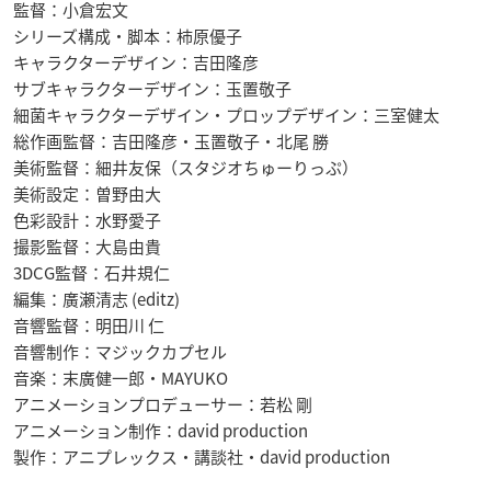
監督：小倉宏文
シリーズ構成・脚本：柿原優子
キャラクターデザイン：吉田隆彦
サブキャラクターデザイン：玉置敬子
細菌キャラクターデザイン・プロップデザイン：三室健太
総作画監督：吉田隆彦・玉置敬子・北尾 勝
美術監督：細井友保（スタジオちゅーりっぷ）
美術設定：曽野由大
色彩設計：水野愛子
撮影監督：大島由貴
3DCG監督：石井規仁
編集：廣瀬清志 (editz)
音響監督：明田川 仁
音響制作：マジックカプセル
音楽：末廣健一郎・MAYUKO
アニメーションプロデューサー：若松 剛
アニメーション制作：david production
製作：アニプレックス・講談社・david production