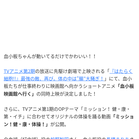
血小板ちゃんが動いてるだけでかわいい！！
TVアニメ第2期
の放送に先駆け劇場で上映される「
『はたらく
細胞!!』最強の敵、再び。体の中は“腸”大騒ぎ！
」にて、血小
板たちが仕事終わりに映画館へ向かうショートアニメ
「血小板
の同時上映が決定しました！
映画館へ行く」
さらに、TVアニメ第1期のOPテーマ「ミッション！ 健・康・
第・イチ」に合わせてオリジナルの体操を踊る動画
「ミッショ
が公開。
ン！健・康・体操！」