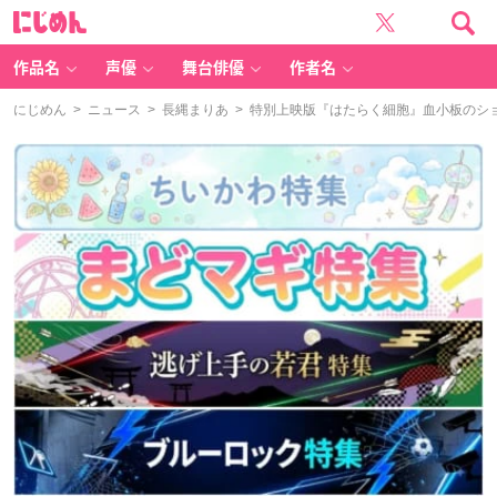
に
じ
め
ん
作品名
声優
舞台俳優
作者名
にじめん
>
ニュース
>
長縄まりあ
> 特別上映版『はたらく細胞』血小板のシ