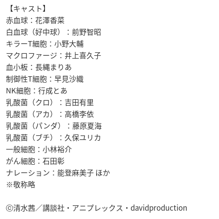
【キャスト】
赤血球：花澤香菜
白血球（好中球）：前野智昭
キラーT細胞：小野大輔
マクロファージ：井上喜久子
血小板：長縄まりあ
制御性T細胞：早見沙織
NK細胞：行成とあ
乳酸菌（クロ）：吉田有里
乳酸菌（アカ）：高橋李依
乳酸菌（パンダ）：藤原夏海
乳酸菌（ブチ）：久保ユリカ
一般細胞：小林裕介
がん細胞：石田彰
ナレーション：能登麻美子 ほか
※敬称略
ⓒ清水茜／講談社・アニプレックス・davidproduction