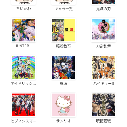
ちいかわ
キャラ一覧
鬼滅の刃
HUNTER...
暗殺教室
刀剣乱舞
アイドリッシ...
銀魂
ハイキュー!!
ヒプノシスマ...
サンリオ
呪術廻戦