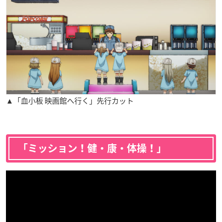
▲「血小板 映画館へ行く」先行カット
「ミッション！健・康・体操！」