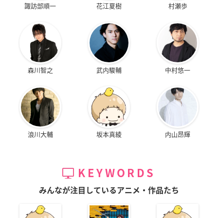
諏訪部順一
花江夏樹
村瀬歩
森川智之
武内駿輔
中村悠一
浪川大輔
坂本真綾
内山昂輝
KEYWORDS
みんなが注目しているアニメ・作品たち