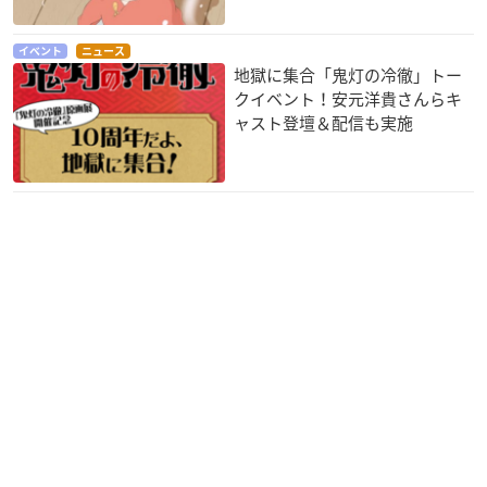
鬼灯の冷徹
うっかりペネロペ(第
デュエル・マスター
3シリーズ)
ズ ビクトリーＶ3
シロ
ストロンボリ
切札勝太
イベント
ニュース
地獄に集合「鬼灯の冷徹」トー
クイベント！安元洋貴さんらキ
ャスト登壇＆配信も実施
GO! GO! チャギント
新テニスの王子様
灼眼のシャナIII -Fin
ン
al-
壇太一
ウィルソン
緒方真竹
神様ドォルズ
Angel Beats!
東京マグニチュード
8.0