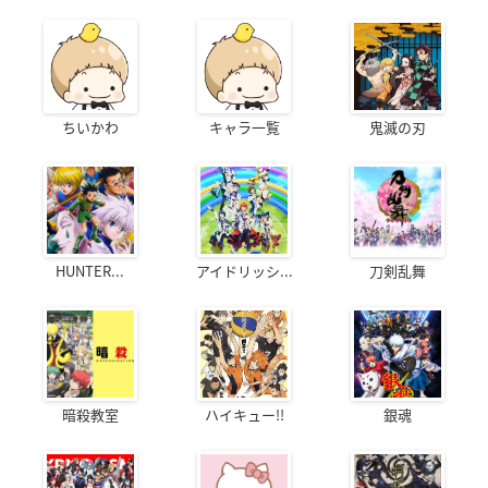
ちいかわ
キャラ一覧
鬼滅の刃
映画クレヨンしんち
PEACE MAKER 鐵 ～
PEACE MAKER 鐵 ～
ゃん 新婚旅行ハリケ
友命～
想道～
ーン ～失われたひろ
市村鉄之助（少年
市村鉄之助（少年
し～
期）
期）
しんのすけ
HUNTER...
アイドリッシ...
刀剣乱舞
暗殺教室
ハイキュー!!
銀魂
鬼灯の冷徹（OAD第
AURA～魔竜院光牙
GOTHICMADE -花の
1弾）
最後の闘い～
詩女-