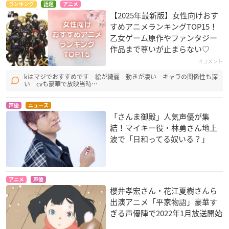
ズン2
ズ VSR
ラトス -THE ANIMAT
ランキング
話題
アニメ
ION-
ハチ
切札勝太
【2025年最新版】女性向けおす
ジョナサン・サイズ
すめアニメランキングTOP15！
モア
乙女ゲーム原作やファンタジー
作品まで尊いが止まらない♡
4コメント
kはマジでおすすめです 絵が綺麗 動きが凄い キャラの関係性も深
い cvも豪華で放映当時…
声優
ニュース
「さんま御殿」人気声優が集
怪盗ジョーカー
ふうせんいぬティニ
デュエル・マスター
結！マイキー役・林勇さん地上
ー
ズ VS
ハチ
波で「日和ってる奴いる？」
ティニー
切札勝太
アニメ
声優
櫻井孝宏さん・花江夏樹さんら
出演アニメ「平家物語」豪華す
ぎる声優陣で2022年1月放送開始