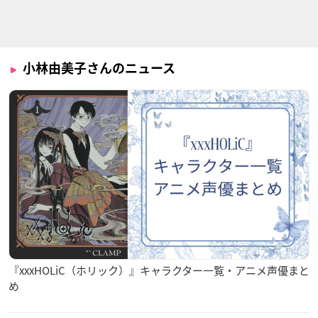
鬼灯の冷徹（第弐
デュエル・マスター
がん がん がんこちゃ
期）
ズ
ん
シロ
切札ジョー
ゲンくん
小林由美子さんのニュース
怪盗ジョーカー シー
怪盗ジョーカー シー
ふうせんいぬティニ
ズン4
ズン3
ー(第2シリーズ)
ハチ
ハチ
ティニー
『xxxHOLiC（ホリック）』キャラクター一覧・アニメ声優まと
め
怪盗ジョーカー シー
デュエル・マスター
ガンスリンガー スト