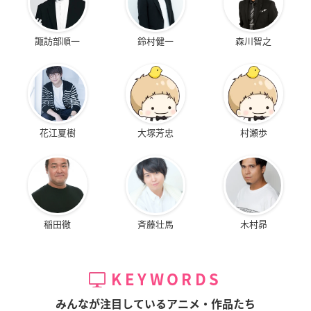
諏訪部順一
鈴村健一
森川智之
妖逆門
タクティカルロア
へっぽこ実験アニメ
ーション エクセル・
多聞三志郎
海里美晴
サーガ
小林エクセル
花江夏樹
大塚芳忠
村瀬歩
稲田徹
斉藤壮馬
木村昴
魔装機神サイバスタ
クレヨンしんちゃん
映画クレヨンしんち
ー
ゃん 激突！ラクガキ
野原しんのすけ（2代
KEYWORDS
ングダムとほぼ四人
尾崎ナナセ
目）
の勇者
みんなが注目しているアニメ・作品たち
しんのすけ