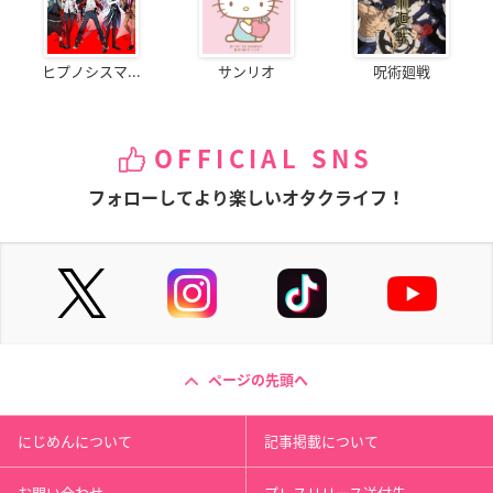
シロ
伊藤
ナナド
ヒプノシスマ...
サンリオ
呪術廻戦
OFFICIAL SNS
フォローしてより楽しいオタクライフ！
マルドゥック・スク
映画 ドラえもん 新・
銀色の髪のアギト
ランブル 燃焼
のび太と鉄人兵団～
子供のアギト
はばたけ 天使たち～
トゥイードルディ
ピッポ
ページの先頭へ
にじめんについて
記事掲載について
お問い合わせ
プレスリリース送付先