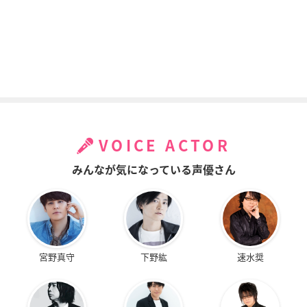
ソウルイーター
灼眼のシャナII
電脳コイル
ブラック☆スター
緒方真竹
アキラ
VOICE ACTOR
みんなが気になっている声優さん
レ・ミゼラブル 少女
うっかりペネロペ
ちょこッとSister
宮野真守
下野紘
速水奨
コゼット
ストロンボリ
丸茂珠美
ガヴローシュ