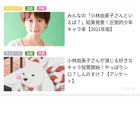
桐生
大山
小野沢悠貴
ランキング
話題
声優
みんなの「小林由美子さんとい
えば？」結果発表！圧倒的少年
キャラ率【2021年版】
アンケート
話題
声優
小林由美子さんが演じる好きな
うっかりペネロペ 第
こんにちは アン ～B
バスカッシュ!
キャラ投票開始！やっぱりシ
2シリーズ
efore Green Gables
ベル・リンドン
ストロンボリ
ホーレス
ロ？しんのすけ？【アンケー
ト】
1コメント
スレイヤーズEVOLU
テイルズ オブ ジ ア
スレイヤーズREVOL
TION-R
ビス
UTION
ポコタ
イオン
ポコタ