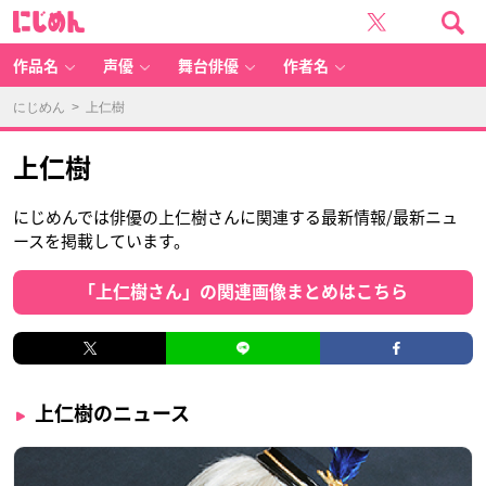
に
じ
め
ん
作品名
声優
舞台俳優
作者名
にじめん
> 上仁樹
上仁樹
にじめんでは俳優の上仁樹さんに関連する最新情報/最新ニュ
ースを掲載しています。
「上仁樹さん」の関連画像まとめはこちら
上仁樹のニュース