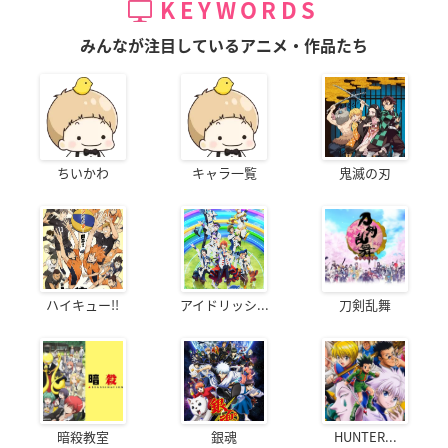
KEYWORDS
みんなが注目しているアニメ・作品たち
ちいかわ
キャラ一覧
鬼滅の刃
ハイキュー!!
アイドリッシ...
刀剣乱舞
暗殺教室
銀魂
HUNTER...