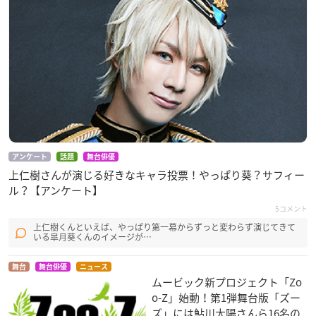
アンケート
話題
舞台俳優
上仁樹さんが演じる好きなキャラ投票！やっぱり葵？サフィー
ル？【アンケート】
5コメント
上仁樹くんといえば、やっぱり第一幕からずっと変わらず演じてきて
いる皐月葵くんのイメージが…
舞台
舞台俳優
ニュース
ムービック新プロジェクト「Zo
o-Z」始動！第1弾舞台版「ズー
ズ」には鮎川太陽さんら16名の