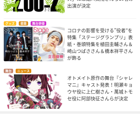
出演が決定
グッズ
書籍
舞台俳優
コロナの影響を受ける”役者”を
特集「ステージグランプリ」表
紙・巻頭特集を植田圭輔さん＆
崎山つばささん＆橋本祥平さん
が飾る
舞台
ニュース
オトメイト原作の舞台『シャレ
マニ』キャスト発表！明瀬キョ
ウヤ役に上仁樹さん・萬城トモ
セ役に阿部快征さんらが決定