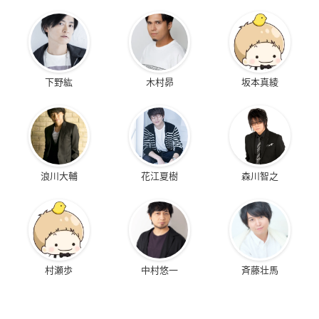
下野紘
木村昴
坂本真綾
浪川大輔
花江夏樹
森川智之
村瀬歩
中村悠一
斉藤壮馬