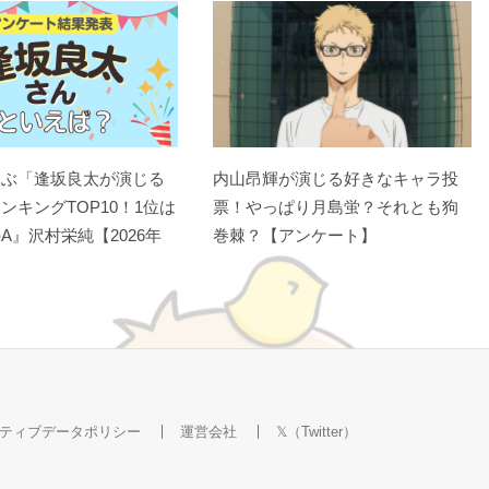
選ぶ「逢坂良太が演じる
内山昂輝が演じる好きなキャラ投
ンキングTOP10！1位は
票！やっぱり月島蛍？それとも狗
A』沢村栄純【2026年
巻棘？【アンケート】
ティブデータポリシー
運営会社
𝕏（Twitter）