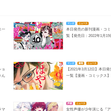
マンガ
ニュース
ス一
本日発売の新刊漫画・コミ
覧【発売日：2022年1月1
マンガ
書籍
ニュース
ショ
【2021年3月12日】本日
さん
一覧【漫画・コミックス】
声優
ニュース
ラマ
女性声優が少年演じる『ア