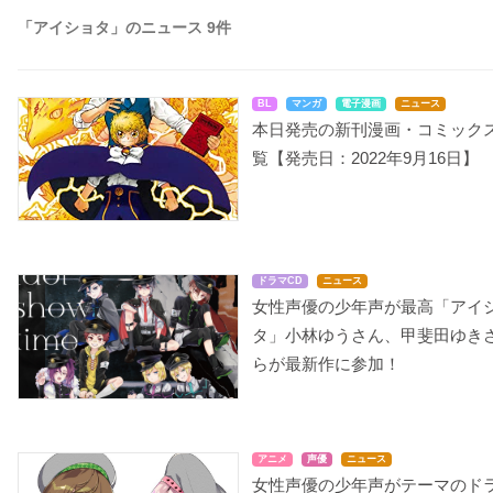
「アイショタ」のニュース 9件
BL
マンガ
電子漫画
ニュース
本日発売の新刊漫画・コミック
覧【発売日：2022年9月16日】
ドラマCD
ニュース
女性声優の少年声が最高「アイ
タ」小林ゆうさん、甲斐田ゆき
らが最新作に参加！
アニメ
声優
ニュース
女性声優の少年声がテーマのド