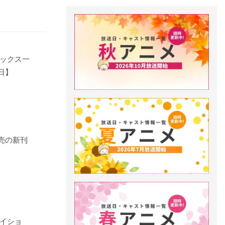
ックス一
9日】
発売の新刊
イショ