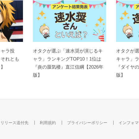
キャラ投
オタクが選ぶ「速水奨が演じるキ
オタクが
？それとも
ャラ」ランキングTOP10！1位は
キャラ」ラ
ト】
『炎の蜃気楼』直江信綱【2026年
『ダイヤの
版】
版】
スリリース送付先
利用規約
プライバシーポリシー
インフォマ