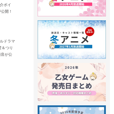
介ボイ
が公開！
ルドラマ
髪＆つり
頼音が公