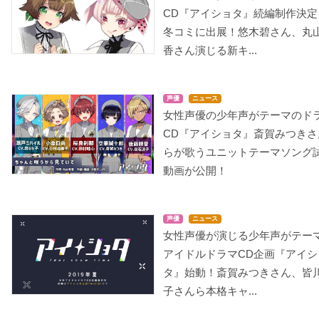
CD『アイショタ』続編制作決定
冬コミに出展！悠木碧さん、丸
香さん演じる新キ...
声優
ニュース
女性声優の少年声がテーマのド
CD『アイショタ』斎賀みつきさ
らが歌うユニットテーマソング
動画が公開！
声優
ニュース
女性声優が演じる少年声がテー
アイドルドラマCD企画『アイシ
タ』始動！斎賀みつきさん、皆
子さんら本格キャ...