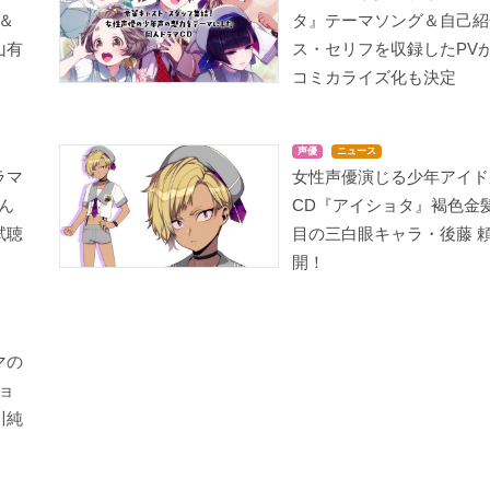
＆
タ』テーマソング＆自己紹
山有
ス・セリフを収録したPV
コミカライズ化も決定
声優
ニュース
ラマ
女性声優演じる少年アイド
ん
CD『アイショタ』褐色金
試聴
目の三白眼キャラ・後藤 
開！
マの
ョ
川純