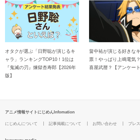
オタクが選ぶ「日野聡が演じるキ
畠中祐が演じる好きな
ャラ」ランキングTOP10！1位は
票！やっぱり上鳴電気
『鬼滅の刃』煉󠄁獄杏寿郎【2026年
喜屋武暦？【アンケー
版】
アニメ情報サイトにじめんInfomation
にじめんについて
記事掲載について
お問い合わせ
プレ