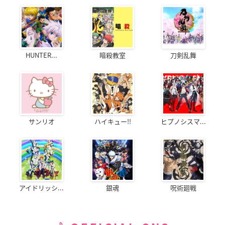
HUNTER...
暗殺教室
刀剣乱舞
サンリオ
ハイキュー!!
ヒプノシスマ...
アイドリッシ...
銀魂
呪術廻戦