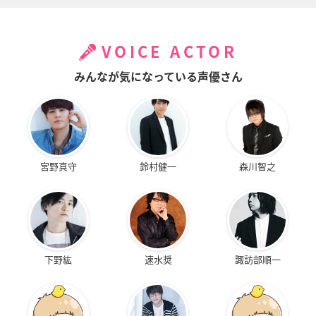
VOICE ACTOR
みんなが気になっている声優さん
宮野真守
鈴村健一
森川智之
下野紘
速水奨
諏訪部順一