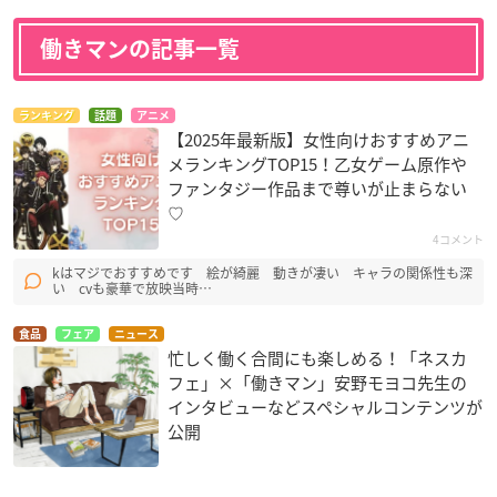
働きマンの記事一覧
ランキング
話題
アニメ
【2025年最新版】女性向けおすすめアニ
メランキングTOP15！乙女ゲーム原作や
ファンタジー作品まで尊いが止まらない
♡
4コメント
kはマジでおすすめです 絵が綺麗 動きが凄い キャラの関係性も深
い cvも豪華で放映当時…
食品
フェア
ニュース
忙しく働く合間にも楽しめる！「ネスカ
フェ」×「働きマン」安野モヨコ先生の
インタビューなどスペシャルコンテンツが
公開