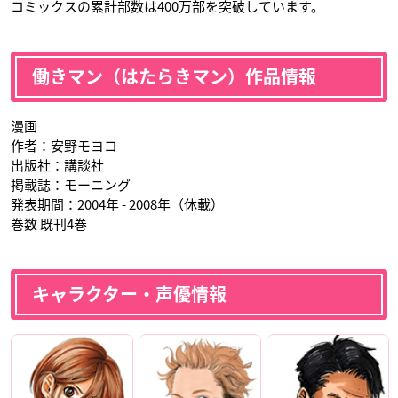
コミックスの累計部数は400万部を突破しています。
働きマン（はたらきマン）作品情報
漫画
作者：安野モヨコ
出版社：講談社
掲載誌：モーニング
発表期間：2004年 - 2008年（休載）
巻数 既刊4巻
キャラクター・声優情報