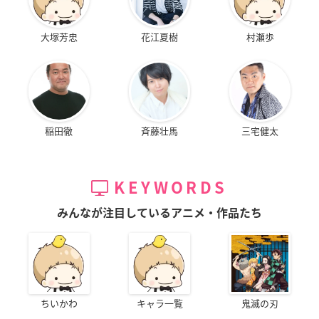
大塚芳忠
花江夏樹
村瀬歩
稲田徹
斉藤壮馬
三宅健太
KEYWORDS
みんなが注目しているアニメ・作品たち
ちいかわ
キャラ一覧
鬼滅の刃