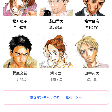
松方弘子
成田君男
梅宮龍彦
田中理恵
堀内賢雄
西村知道
菅原文哉
渚マユ
田中邦男
中井和哉
福圓美里
保村真
働きマンキャラクター一覧ページへ