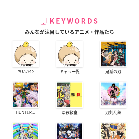
KEYWORDS
みんなが注目しているアニメ・作品たち
ちいかわ
キャラ一覧
鬼滅の刃
HUNTER...
暗殺教室
刀剣乱舞