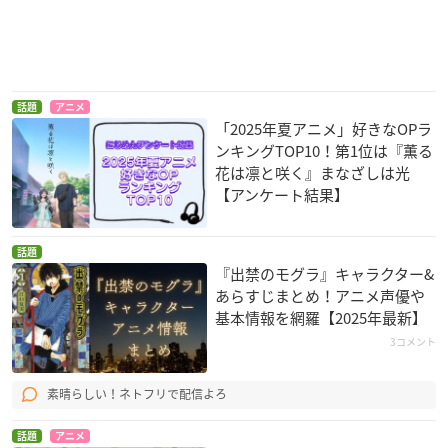
話題
アニメ
「2025年夏アニメ」好きなOPラ
ンキングTOP10！第1位は『薫る
花は凛と咲く』まなざしは光
【アンケート結果】
話題
『出禁のモグラ』キャラクター&
あらすじまとめ！アニメ声優や
基本情報を網羅【2025年最新】
3コメント
素晴らしい！ネトフリで配信よろ
話題
アニメ