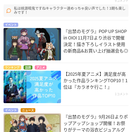
9コメント
私は桃源暗鬼ですねキャラクター達めっちゃ良い声でした！3期も楽し
みです！
イベント
『出禁のモグラ』POP UP SHOP
in OIOI 11月7日より渋谷で開催
決定！描き下ろしイラスト使用
の新商品&お買い上げ抽選会も◎
ランキング
話題
アニメ
【2025年夏アニメ】満足度が高
かった作品ランキングTOP10！1
位は『カラオケ行こ！』
1コメント
イベント
ニュース
『出禁のモグラ』9月26日よりポ
ップアップショップ開催！お祭
りがテーマの浴衣ビジュアルグ