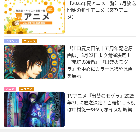
【2025年夏アニメ一覧】7月放送
開始の新作アニメ【来期アニ
メ】
イベント
ニュース
「江口夏実画業十五周年記念原
画展」8月22日より開催決定！
『鬼灯の冷徹』『出禁のモグ
ラ』を中心にカラー原稿や原画
を展示
アニメ
ニュース
TVアニメ『出禁のモグラ』2025
年7月に放送決定！百暗桃弓木役
は中村悠一&PVでボイス初解禁