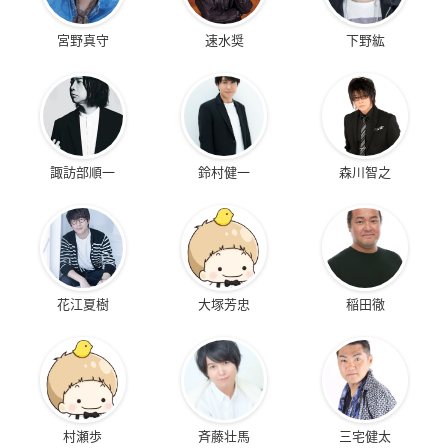
宮野真守
速水奨
下野紘
諏訪部順一
鈴村健一
森川智之
花江夏樹
大塚芳忠
稲田徹
村瀬歩
斉藤壮馬
三宅健太