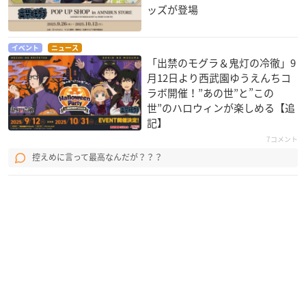
ッズが登場
イベント
ニュース
「出禁のモグラ＆鬼灯の冷徹」9
月12日より西武園ゆうえんちコ
ラボ開催！”あの世”と”この
世”のハロウィンが楽しめる【追
記】
7コメント
控えめに言って最高なんだが？？？