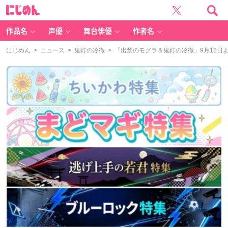
に
じ
め
ん
作品名
声優
舞台俳優
作者名
にじめん
>
ニュース
>
鬼灯の冷徹
> 「出禁のモグラ＆鬼灯の冷徹」9月12日