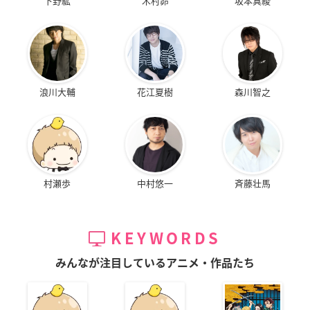
下野紘
木村昴
坂本真綾
浪川大輔
花江夏樹
森川智之
村瀬歩
中村悠一
斉藤壮馬
KEYWORDS
みんなが注目しているアニメ・作品たち