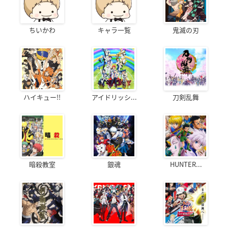
ちいかわ
キャラ一覧
鬼滅の刃
ハイキュー!!
アイドリッシ...
刀剣乱舞
暗殺教室
銀魂
HUNTER...