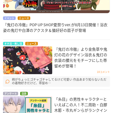
イベント
ニュース
『鬼灯の冷徹』POP UP SHOP夏祭りver.が8月13日開催！浴衣
姿の鬼灯や白澤のアクスタ＆猫好好の扇子が登場
オタ活・推し活
ニュース
『鬼灯の冷徹』より金魚草や鬼
灯の花のデザイン浴衣＆鬼灯の
衣装の腰元をモチーフにした帯
留めが登場！
18コメント
柄がちょっとゴチャゴチャしてるけど可愛い 作品あまり知らないただ
の着物好きだけど、帯留め…
アンケート
話題
「糸目」の男性キャラクターと
いえばこの人！不二周助・白膠
木簓・市丸ギンらがランクイン