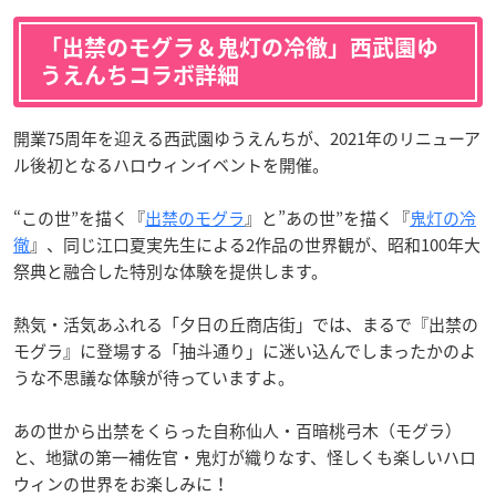
「出禁のモグラ＆鬼灯の冷徹」西武園ゆ
うえんちコラボ詳細
開業75周年を迎える西武園ゆうえんちが、2021年のリニューア
ル後初となるハロウィンイベントを開催。
“この世”を描く『
出禁のモグラ
』と”あの世”を描く『
鬼灯の冷
徹
』、同じ江口夏実先生による2作品の世界観が、昭和100年大
祭典と融合した特別な体験を提供します。
熱気・活気あふれる「夕日の丘商店街」では、まるで『出禁の
モグラ』に登場する「抽斗通り」に迷い込んでしまったかのよ
うな不思議な体験が待っていますよ。
あの世から出禁をくらった自称仙人・百暗桃弓木（モグラ）
と、地獄の第一補佐官・鬼灯が織りなす、怪しくも楽しいハロ
ウィンの世界をお楽しみに！