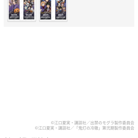
©江口夏実・講談社／出禁のモグラ製作委員会
©江口夏実・講談社／「鬼灯の冷徹」第弐期製作委員会