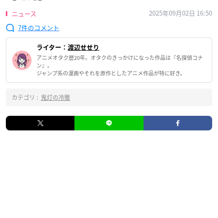
2025年09月02日 16:50
ニュース
7
ライター：
渡辺せせり
アニメオタク歴20年。オタクのきっかけになった作品は『名探偵コナ
ン』。
ジャンプ系の漫画やそれを原作としたアニメ作品が特に好き。
カテゴリ :
鬼灯の冷徹