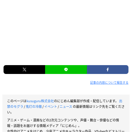
記事の内容について報告する
このページは
kusuguru株式会社
のにじめん編集部が作成・配信しています。
出
禁のモグラ
/
鬼灯の冷徹
/
イベント
/
ニュース
の最新情報はリンク先をご覧くださ
い。
アニメ・ゲーム・漫画などの2次元コンテンツや、声優・舞台・俳優などの情
報・話題をお届けする情報メディア「にじめん」。
女性向けアニメをはじめ、少年アニメやキャラクター作品、VTuberなどストリー