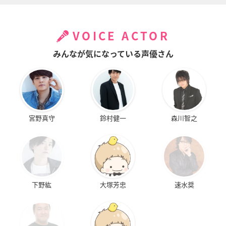
VOICE ACTOR
みんなが気になっている声優さん
宮野真守
鈴村健一
森川智之
下野紘
大塚芳忠
速水奨