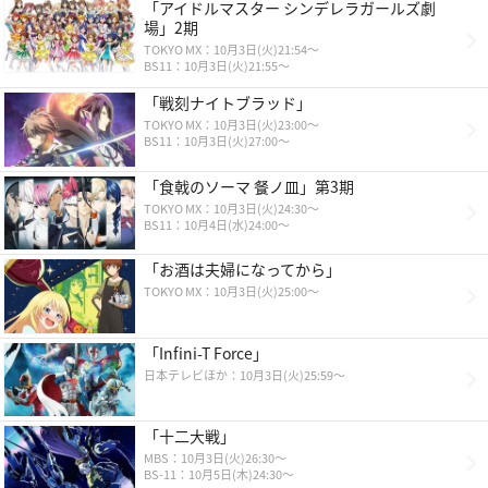
「アイドルマスター シンデレラガールズ劇
場」2期
TOKYO MX：10月3日(火)21:54〜
BS11：10月3日(火)21:55〜
「戦刻ナイトブラッド」
TOKYO MX：10月3日(火)23:00～
BS11：10月3日(火)27:00～
「食戟のソーマ 餐ノ皿」第3期
TOKYO MX：10月3日(火)24:30～
BS11：10月4日(水)24:00～
「お酒は夫婦になってから」
TOKYO MX：10月3日(火)25:00〜
「Infini-T Force」
日本テレビほか：10月3日(火)25:59〜
「十二大戦」
MBS：10月3日(火)26:30〜
BS-11：10月5日(木)24:30〜