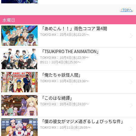
↑TOPへ
水曜日
「あめこん！！」雨色ココア 第4期
TOKYO MX：10月4日(水)22:25〜
「TSUKIPRO THE ANIMATION」
TOKYO MX：10月4日(水)22:30～
BS11：10月4日(水)25:30～
「俺たちゃ妖怪人間」
TOKYO MX：10月4日(水)23:30～
「このはな綺譚」
TOKYO MX：10月4日(水)24:00〜
「僕の彼女がマジメ過ぎるしょびっちな件」
TOKYO MX：10月11日(水)25:05～