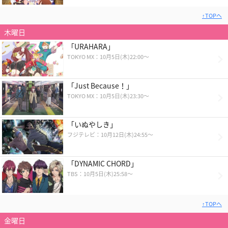
↑TOPへ
木曜日
「URAHARA」
TOKYO MX：10月5日(木)22:00～
「Just Because！」
TOKYO MX：10月5日(木)23:30～
「いぬやしき」
フジテレビ：10月12日(木)24:55〜
「DYNAMIC CHORD」
TBS：10月5日(木)25:58〜
↑TOPへ
金曜日