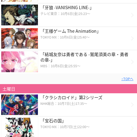
「牙狼 -VANISHING LINE-」
テレビ東京：10月6日(金)25:23～
「王様ゲーム The Animation」
TOKYO MX：10月6日(金)25:40～
「結城友奈は勇者である -鷲尾須美の章・勇者
の章-」
MBS：10月6日(金)25:55～
↑TOPへ
土曜日
「クラシカロイド」第2シリーズ
NHK総合：10月7日(土)17:35〜
「宝石の国」
TOKYO MX：10月7日(土)22:00～