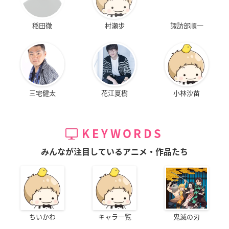
稲田徹
村瀬歩
諏訪部順一
三宅健太
花江夏樹
小林沙苗
KEYWORDS
みんなが注目しているアニメ・作品たち
ちいかわ
キャラ一覧
鬼滅の刃