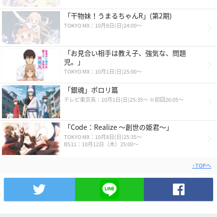
「干物妹！うまるちゃんR」(第2期)
TOKYO MX：10月8日(日)24:00～
「お見合い相手は教え子、強気な、問題
児。」
TOKYO MX：10月1日(日)25:00～
「銀魂」ポロリ篇
テレビ東京系：10月1日(日)25:35～ ※初回26:05～
「Code：Realize ～創世の姫君～」
TOKYO MX：10月8日(日)25:35〜
BS11：10月12日（木）25:00〜
↑TOPへ