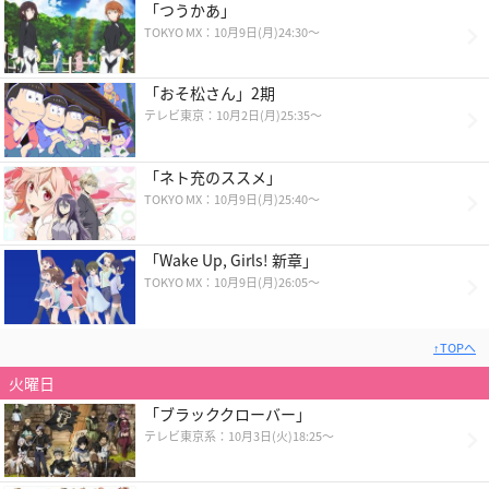
「つうかあ」
TOKYO MX：10月9日(月)24:30～
「おそ松さん」2期
テレビ東京：10月2日(月)25:35〜
「ネト充のススメ」
TOKYO MX：10月9日(月)25:40～
「Wake Up, Girls! 新章」
TOKYO MX：10月9日(月)26:05～
↑TOPへ
火曜日
「ブラッククローバー」
テレビ東京系：10月3日(火)18:25〜