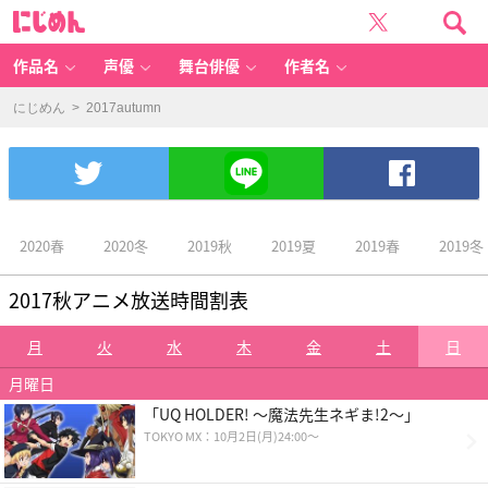
2
に
0
じ
1
め
7
ん
a
ut
作品名
声優
舞台俳優
作者名
u
m
n
-
にじめん
> 2017autumn
女
性
向
け
ア
ニ
メ
情
報
サ
イ
ト
2020春
2020冬
2019秋
2019夏
2019春
2019冬
に
じ
め
ん
2017秋アニメ放送時間割表
月
火
水
木
金
土
日
月曜日
「UQ HOLDER! ～魔法先生ネギま!2～」
TOKYO MX：10月2日(月)24:00～