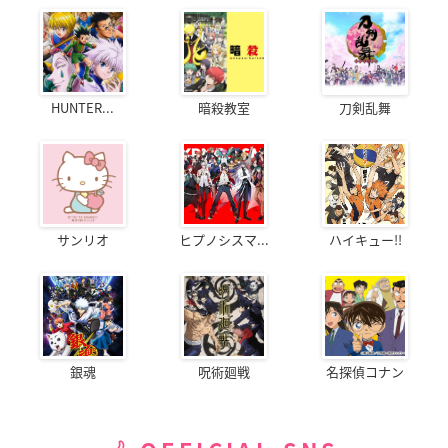
HUNTER...
暗殺教室
刀剣乱舞
サンリオ
ヒプノシスマ...
ハイキュー!!
銀魂
呪術廻戦
名探偵コナン