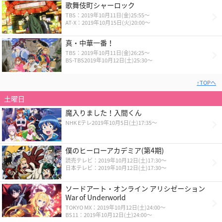
歌舞伎町シャーロック
TBS：2019年10月11日(金)25:55～
AT-X：2019年10月15日(火)20:00～
真・中華一番！
TBS：2019年10月11日(金)26:25～
BS-TBS2019年10月12日(土)25:30～
↑TOPへ
土曜日
魔入りました！入間くん
NHK Eテレ2019年10月5日(土)17:35～
僕のヒーローアカデミア(第4期)
読売テレビ：2019年10月12日(土)17:30～
日本テレビ：2019年10月12日(土)17:30～
ソードアート・オンライン アリシゼーション
War of Underworld
TOKYO MX：2019年10月12日(土)24:00～
BS11：2019年10月12日(土)24:00～