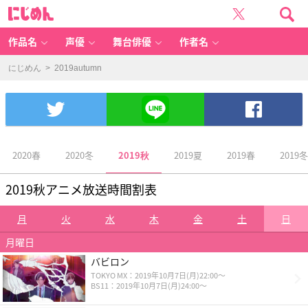
2
に
0
じ
1
め
9
ん
a
ut
作品名
声優
舞台俳優
作者名
u
m
n
-
にじめん
> 2019autumn
女
性
向
け
ア
ニ
メ
情
報
サ
イ
ト
2020春
2020冬
2019夏
2019春
2019冬
に
2019秋
じ
め
ん
2019秋アニメ放送時間割表
月
火
水
木
金
土
日
月曜日
バビロン
TOKYO MX：2019年10月7日(月)22:00～
BS11：2019年10月7日(月)24:00～