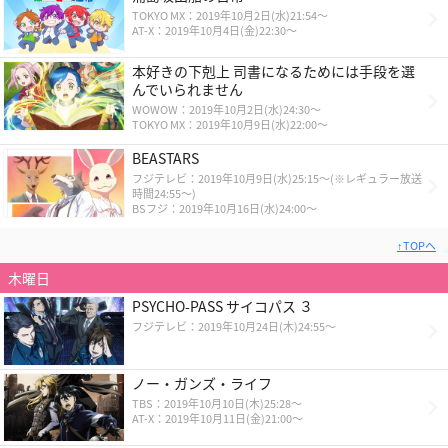
TOKYO MX：2019年10月2日(水)21:54～
AT-X：2019年10月4日(金)22:30～
本好きの下剋上 司書になるためには手段を選
んでいられません
WOWOW：2019年10月2日(水)24:30～
TOKYO MX：2019年10月9日(水)22:00～
BEASTARS
フジテレビ：2019年10月9日(水)25:15～(※レギュラー放送
時間24:55～)
BSフジ：2019年10月16日(水)24:00～
↑TOPへ
木曜日
PSYCHO-PASS サイコパス ３
フジテレビ：2019年10月24日(木)24:55～
ノー・ガンズ・ライフ
TBS：2019年10月10日(木)25:28～
AT-X：2019年10月11日(金)21:00～