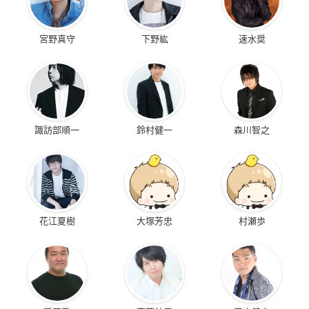
宮野真守
下野紘
速水奨
諏訪部順一
鈴村健一
森川智之
花江夏樹
大塚芳忠
村瀬歩