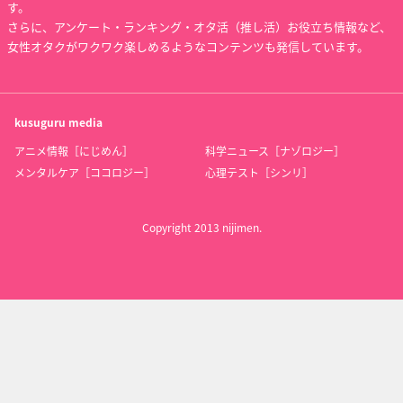
す。
さらに、アンケート・ランキング・オタ活（推し活）お役立ち情報など、
女性オタクがワクワク楽しめるようなコンテンツも発信しています。
kusuguru
media
アニメ情報［にじめん］
科学ニュース［ナゾロジー］
メンタルケア［ココロジー］
心理テスト［シンリ］
Copyright 2013 nijimen.