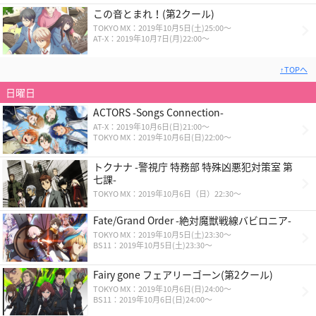
この音とまれ！(第2クール)
TOKYO MX：2019年10月5日(土)25:00～
AT-X：2019年10月7日(月)22:00～
↑TOPへ
日曜日
ACTORS -Songs Connection-
AT-X：2019年10月6日(日)21:00～
TOKYO MX：2019年10月6日(日)22:00～
トクナナ -警視庁 特務部 特殊凶悪犯対策室 第
七課-
TOKYO MX：2019年10月6日（日）22:30～
Fate/Grand Order -絶対魔獣戦線バビロニア-
TOKYO MX：2019年10月5日(土)23:30～
BS11：2019年10月5日(土)23:30～
Fairy gone フェアリーゴーン(第2クール)
TOKYO MX：2019年10月6日(日)24:00～
BS11：2019年10月6日(日)24:00～