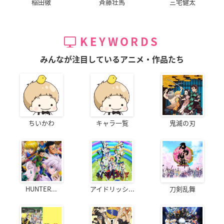
稲田徹
斉藤壮馬
三宅健太
KEYWORDS
みんなが注目しているアニメ・作品たち
ちいかわ
キャラ一覧
鬼滅の刃
HUNTER...
アイドリッシ...
刀剣乱舞