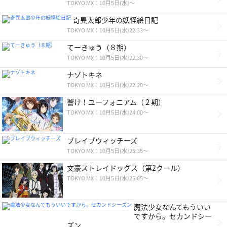
TOKYO MX：10月5日(水)〜
奇異太郎少年の妖怪絵日記
TOKYO MX：10月5日(水)22:33～
てーきゅう（８期）
TOKYO MX：10月5日(水)22:30～
ナゾトキネ
TOKYO MX：10月5日(水)22:20～
響け！ユーフォニアム（２期）
TOKYO MX：10月5日(水)24:00～
ブレイブウィッチーズ
TOKYO MX：10月5日(水)25:35～
文豪ストレイドッグス（第2クール）
TOKYO MX：10月5日(水)25:05～
魔法少女なんてもういい
ですから。セカンドシー
ズン