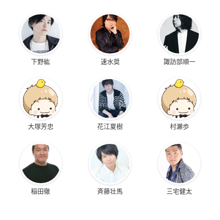
下野紘
速水奨
諏訪部順一
大塚芳忠
花江夏樹
村瀬歩
稲田徹
斉藤壮馬
三宅健太