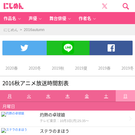
2
に
0
じ
1
め
6
ん
a
ut
作品名
声優
舞台俳優
作者名
u
m
n
-
にじめん
> 2016autumn
女
性
向
け
ア
ニ
メ
情
報
サ
イ
ト
2020春
2020冬
2019秋
2019夏
2019春
2019冬
に
じ
め
ん
2016秋アニメ放送時間割表
月
火
水
木
金
土
日
月曜日
灼熱の卓球娘
テレビ東京：10月3日(月)25:35～
ステラのまほう