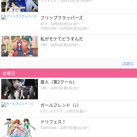
フジテレビ：10月13日(木)24:55～
フリップフラッパーズ
AT-X：10月6日(木)21:00～
TOKYO MX：10月6日(木)22:00～
私がモテてどうすんだ
TBS：10月6日(木)25:58～
↑TOPへ
金曜日
亜人（第2クール）
TBS：10月7日(金)26:25～
ガールフレンド（♪）
dアニメストア：10月7日(金)～
ドリフェス！
TOKYO MX：10月7日(金)22:30～