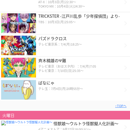
AT-X：10月3日(月)22:30～
TOKYO MX：10月4日(火)24:30～
TRICKSTER -江戸川乱歩「少年探偵団」より-
TBS：10月3日(月)25:05～
パズドラクロス
テレビ東京系：7/4(月)18:25〜
斉木楠雄のΨ難
テレビ東京（おはスタ内）：7/4(月)7:05
テレビ東京：7/10日(日)25:35～
ばなにゃ
テレ玉：7月4日(月)20時55分～
↑TOPへ
火曜日
怪獣娘～ウルトラ怪獣擬人化計画～
dアニメストア：9月27日18:00(火)〜