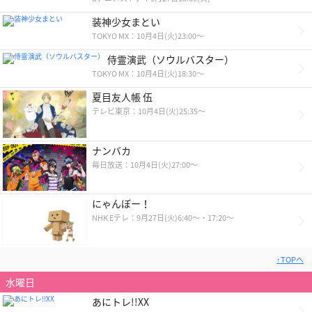
装神少女まとい
TOKYO MX：10月4日(火)23:00～
侍霊演武（ソウルバスター）
TOKYO MX：10月4日(火)18:30〜
夏目友人帳 伍
テレビ東京：10月4日(火)25:35～
ナンバカ
毎日放送：10月4日(火)27:00～
にゃんぼー！
NHK Eテレ：9月27日(火)6:40〜・17:20〜
↑TOPへ
水曜日
あにトレ!!XX