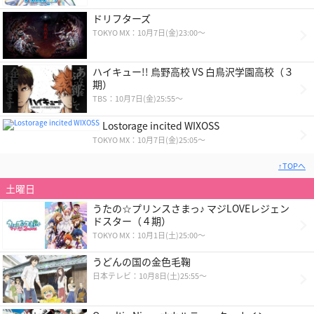
ドリフターズ
TOKYO MX：10月7日(金)23:00～
ハイキュー!! 烏野高校 VS 白鳥沢学園高校（３
期）
TBS：10月7日(金)25:55～
Lostorage incited WIXOSS
TOKYO MX：10月7日(金)25:05～
↑TOPへ
土曜日
うたの☆プリンスさまっ♪ マジLOVEレジェン
ドスター（４期）
TOKYO MX：10月1日(土)25:00～
うどんの国の金色毛鞠
日本テレビ：10月8日(土)25:55～