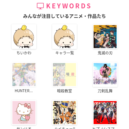
KEYWORDS
みんなが注目しているアニメ・作品たち
ちいかわ
キャラ一覧
鬼滅の刃
HUNTER...
暗殺教室
刀剣乱舞
サンリオ
ハイキュー!!
ヒプノシスマ...