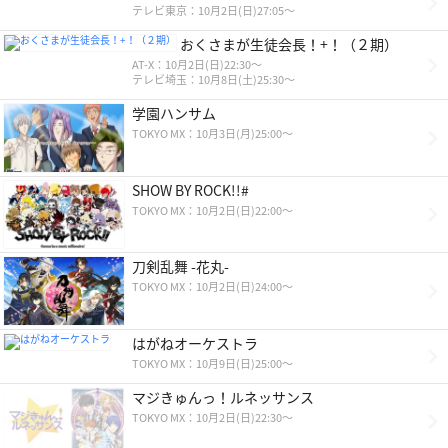
テレビ東京：10月2日(日)27:05〜
おくさまが生徒会長！+！（２期）
AT-X：10月2日(日)22:30～
テレビ埼玉：10月8日(土)25:30～
学園ハンサム
TOKYO MX：10月3日(月)25:00～
SHOW BY ROCK!!#
TOKYO MX：10月2日(日)22:00～
刀剣乱舞 -花丸-
TOKYO MX：10月2日(日)24:00～
はがねオーケストラ
TOKYO MX：10月9日(日)25:00～
マジきゅんっ！ルネッサンス
TOKYO MX：10月2日(日)22:30～