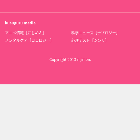
kusuguru
media
アニメ情報［にじめん］
科学ニュース［ナゾロジー］
メンタルケア［ココロジー］
心理テスト［シンリ］
Copyright 2013 nijimen.