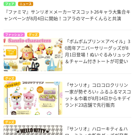
フェア
ニュース
『ファミマ』サンリオ×メーカーマスコット26キャラ大集合キ
ャンペーンが8月4日に開始！コアラのマーチくんらと共演
ファッション
グッズ
「ポムポムプリン×アベイル」3
0周年アニバーサリーグッズが8
月1日登場！ぬいぐるみリュック
＆チャーム付きトートが可愛い
グッズ
「サンリオ」コロコロクリリン
一家が勢ぞろい♪ ふるふるマスコ
ット＆巾着が8月14日からキデイ
ランド23店舗で先行販売
グッズ
『サンリオ』ハローキティ＆ハ