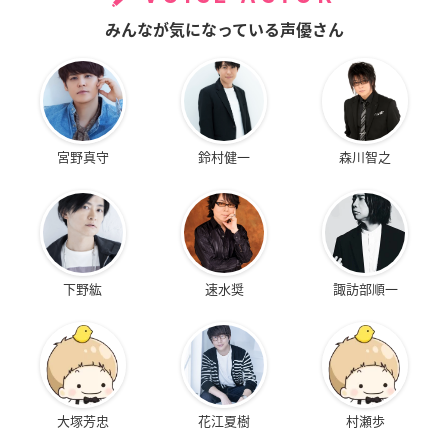
みんなが気になっている声優さん
宮野真守
鈴村健一
森川智之
下野紘
速水奨
諏訪部順一
大塚芳忠
花江夏樹
村瀬歩