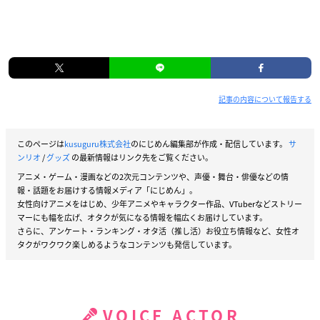
記事の内容について報告する
このページは
kusuguru株式会社
のにじめん編集部が作成・配信しています。
サ
ンリオ
/
グッズ
の最新情報はリンク先をご覧ください。
アニメ・ゲーム・漫画などの2次元コンテンツや、声優・舞台・俳優などの情
報・話題をお届けする情報メディア「にじめん」。
女性向けアニメをはじめ、少年アニメやキャラクター作品、VTuberなどストリー
マーにも幅を広げ、オタクが気になる情報を幅広くお届けしています。
さらに、アンケート・ランキング・オタ活（推し活）お役立ち情報など、女性オ
タクがワクワク楽しめるようなコンテンツも発信しています。
VOICE ACTOR