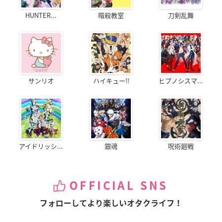
HUNTER...
暗殺教室
刀剣乱舞
サンリオ
ハイキュー!!
ヒプノシスマ...
アイドリッシ...
銀魂
呪術廻戦
OFFICIAL SNS
フォローしてより楽しいオタクライフ！