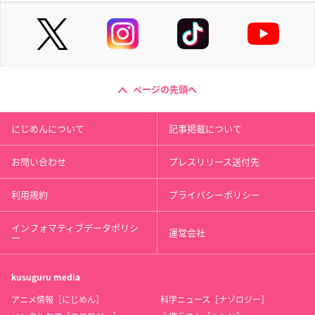
ページの先頭へ
にじめんについて
記事掲載について
お問い合わせ
プレスリリース送付先
利用規約
プライバシーポリシー
インフォマティブデータポリシ
運営会社
ー
kusuguru
media
アニメ情報［にじめん］
科学ニュース［ナゾロジー］