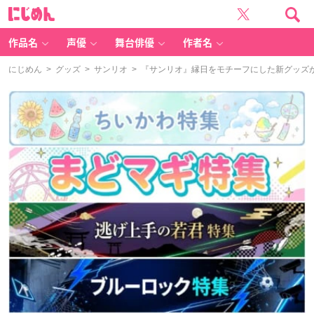
に
じ
め
ん
作品名
声優
舞台俳優
作者名
にじめん
>
グッズ
>
サンリオ
> 『サンリオ』縁日をモチーフにした新グッズ