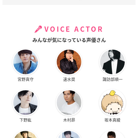
VOICE ACTOR
みんなが気になっている声優さん
宮野真守
速水奨
諏訪部順一
下野紘
木村昴
坂本真綾