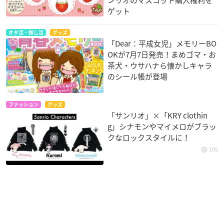
ゲット
オタ活・推し活
グッズ
「Dear：平成女児」メモリーBO
OKが7月7日発売！まめゴマ・お
茶犬・ウサハナら懐かしキャラ
のシール帳が登場
ファッション
グッズ
「サンリオ」×「KRY clothin
g」シナモンやマイメロがブラッ
クなロックスタイルに！
105