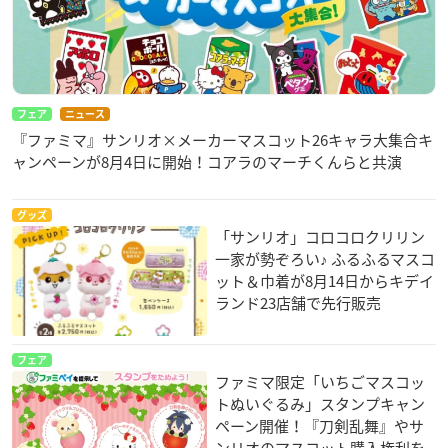
フェア
ニュース
『ファミマ』サンリオ×メーカーマスコット26キャラ大集合キ
ャンペーンが8月4日に開始！コアラのマーチくんらと共演
グッズ
「サンリオ」コロコロクリリン
一家が勢ぞろい♪ ふるふるマスコ
ット＆巾着が8月14日からキデイ
ランド23店舗で先行販売
フェア
ファミマ限定「いちごマスコッ
トぬいぐるみ」スタンプキャン
ペーン開催！『刀剣乱舞』やサ
ンリオのマスコット購入権利を