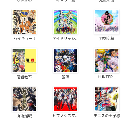
ハイキュー!!
アイドリッシ...
刀剣乱舞
暗殺教室
銀魂
HUNTER...
呪術廻戦
ヒプノシスマ...
テニスの王子様