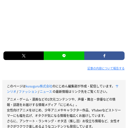
記事の内容について報告する
このページは
kusuguru株式会社
のにじめん編集部が作成・配信しています。
サ
ンリオ
/
ファッション
/
ニュース
の最新情報はリンク先をご覧ください。
アニメ・ゲーム・漫画などの2次元コンテンツや、声優・舞台・俳優などの情
報・話題をお届けする情報メディア「にじめん」。
女性向けアニメをはじめ、少年アニメやキャラクター作品、VTuberなどストリー
マーにも幅を広げ、オタクが気になる情報を幅広くお届けしています。
さらに、アンケート・ランキング・オタ活（推し活）お役立ち情報など、女性オ
タクがワクワク楽しめるようなコンテンツも発信しています。