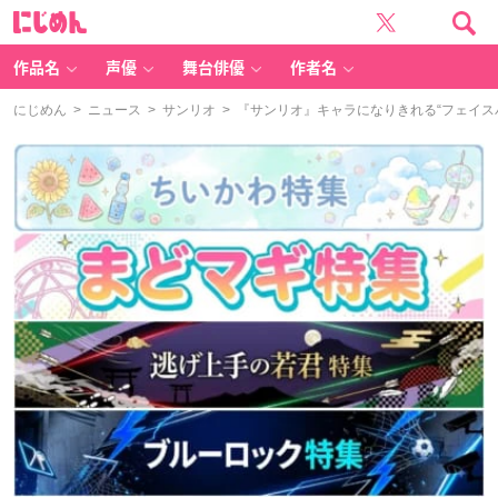
に
じ
め
ん
作品名
声優
舞台俳優
作者名
にじめん
>
ニュース
>
サンリオ
> 『サンリオ』キャラになりきれる“フェイ