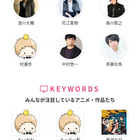
浪川大輔
花江夏樹
森川智之
村瀬歩
中村悠一
斉藤壮馬
KEYWORDS
みんなが注目しているアニメ・作品たち
ちいかわ
キャラ一覧
鬼滅の刃