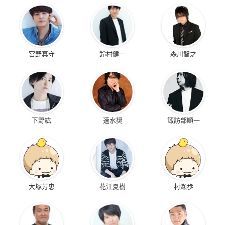
宮野真守
鈴村健一
森川智之
下野紘
速水奨
諏訪部順一
大塚芳忠
花江夏樹
村瀬歩