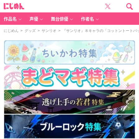
に
じ
め
ん
作品名
声優
舞台俳優
作者名
にじめん
>
グッズ
>
サンリオ
> 『サンリオ』８キャラの「コットントートバ