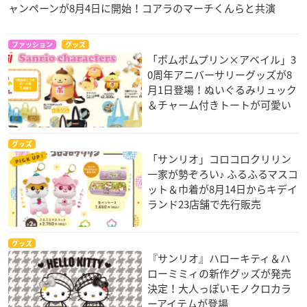
ャンペーンが8月4日に開始！コアラのマーチくんらと共演
ファッション
グッズ
「ポムポムプリン×アベイル」3
0周年アニバーサリーグッズが8
月1日登場！ぬいぐるみリュック
＆チャーム付きトートが可愛い
グッズ
「サンリオ」コロコロクリリン
一家が勢ぞろい♪ ふるふるマスコ
ット＆巾着が8月14日からキデイ
ランド23店舗で先行販売
グッズ
『サンリオ』ハローキティ＆ハ
ローミミィの新作グッズが発売
決定！大人っぽいモノクロカラ
ーアイテムが登場