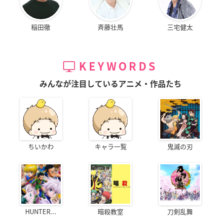
稲田徹
斉藤壮馬
三宅健太
KEYWORDS
みんなが注目しているアニメ・作品たち
ちいかわ
キャラ一覧
鬼滅の刃
HUNTER...
暗殺教室
刀剣乱舞