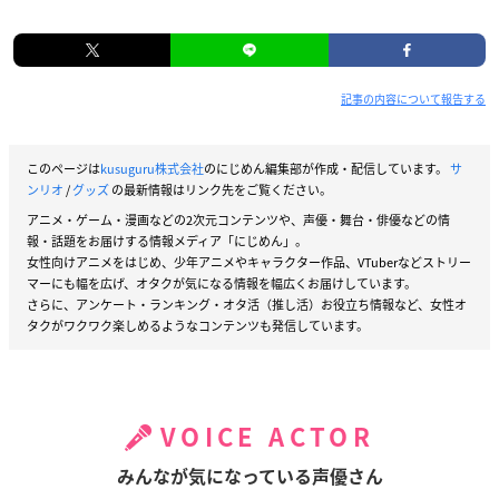
記事の内容について報告する
このページは
kusuguru株式会社
のにじめん編集部が作成・配信しています。
サ
ンリオ
/
グッズ
の最新情報はリンク先をご覧ください。
アニメ・ゲーム・漫画などの2次元コンテンツや、声優・舞台・俳優などの情
報・話題をお届けする情報メディア「にじめん」。
女性向けアニメをはじめ、少年アニメやキャラクター作品、VTuberなどストリー
マーにも幅を広げ、オタクが気になる情報を幅広くお届けしています。
さらに、アンケート・ランキング・オタ活（推し活）お役立ち情報など、女性オ
タクがワクワク楽しめるようなコンテンツも発信しています。
VOICE ACTOR
みんなが気になっている声優さん