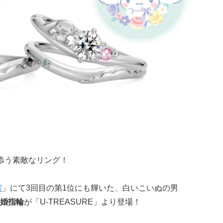
添う素敵なリング！
賞
」にて3回目の第1位にも輝いた、白いこいぬの男
婚指輪
が「U-TREASURE」より登場！