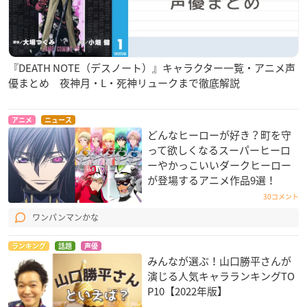
『DEATH NOTE（デスノート）』キャラクター一覧・アニメ声
優まとめ 夜神月・L・死神リュークまで徹底解説
アニメ
ニュース
どんなヒーローが好き？町を守
って欲しくなるスーパーヒーロ
ーやかっこいいダークヒーロー
が登場するアニメ作品9選！
30コメント
ワンパンマンかな
ランキング
話題
声優
みんなが選ぶ！山口勝平さんが
演じる人気キャラランキングTO
P10【2022年版】