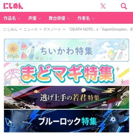
に
じ
め
ん
作品名
声優
舞台俳優
作者名
にじめん
>
ニュース
>
デスノート
> 『DEATH NOTE』x「SuperGro