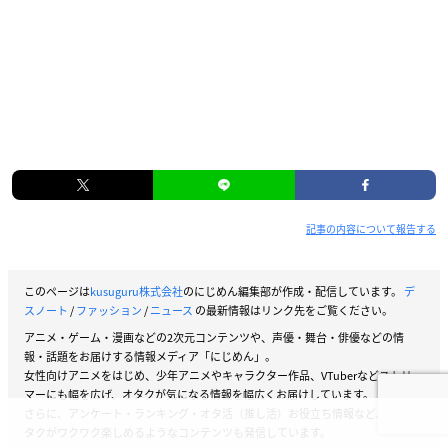
記事の内容について報告する
このページは
kusuguru株式会社
のにじめん編集部が作成・配信しています。
デ
スノート
/
ファッション
/
ニュース
の最新情報はリンク先をご覧ください。
アニメ・ゲーム・漫画などの2次元コンテンツや、声優・舞台・俳優などの情
報・話題をお届けする情報メディア「にじめん」。
女性向けアニメをはじめ、少年アニメやキャラクター作品、VTuberなどストリー
マーにも幅を広げ、オタクが気になる情報を幅広くお届けしています。
さらに、アンケート・ランキング・オタ活（推し活）お役立ち情報など、女性オ
タクがワクワク楽しめるようなコンテンツも発信しています。