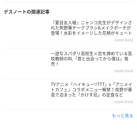
デスノートの関連記事
『夏目友人帳』ニャンコ先生がデザインさ
れた熊野筆チークブラシ&メイクポーチが
登場！水彩をイメージした花柄がキュート
2020年7月20日
一途なスパダリ高校生×恋を諦めている高
校教師のBL「君と出会ってから僕は」発
売！
2020年7月20日
TVアニメ『ハイキュー!!TTT』x「アニメイ
トカフェ」コラボメニュー解禁！烏野が春
高で泊まった「かけす荘」の定食など
2020年7月20日
もっと見る