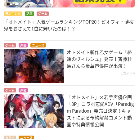
ランキング
話題
ゲーム
「オトメイト」人気ゲームランキングTOP20！ピオフィ・薄桜
鬼をおさえて1位に輝いたのは！？
ゲーム
声優
ニュース
オトメイト新作乙女ゲーム「終
遠のヴィルシュ」発売！斉藤壮
馬さんら豪華声優陣が出演！
1コメント
ゲーム
声優
「オトメイト」×若手声優企画
「8P」コラボ恋愛ADV「Paradig
m Paradox」発売日決定！キャ
ストによる予約解禁コメント動
画や特典情報公開
カフェ
ニュース