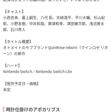
【キャスト】
小西克幸、最上嗣生、八代 拓、天﨑滉平、平川大輔、杉山紀
彰、小野友樹、中井和哉、興津和幸、津田健次郎、浅沼晋太
郎、石川界人
【タイトル概要】
オトメイトのサブブランドQuinRose reborn（クインロゼ リボ
ーン）の新作
【ハード】
Nintendo Switch／Nintendo Switch Lite
【発売予定日・価格】
未定
時計仕掛けのアポカリプス