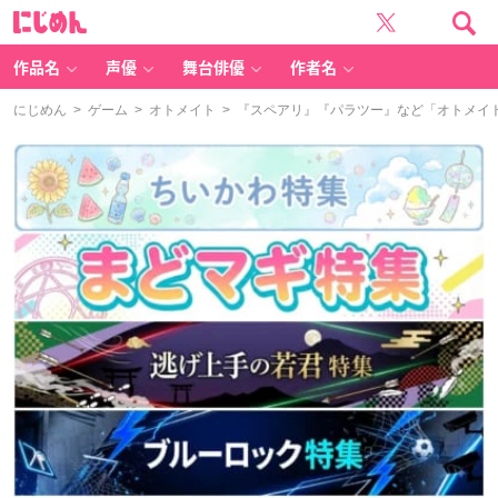
に
じ
め
ん
作品名
声優
舞台俳優
作者名
にじめん
>
ゲーム
>
オトメイト
> 『スペアリ』『パラツー』など「オトメイ