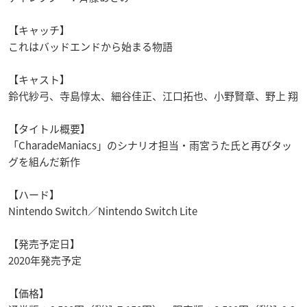
【キャッチ】
これはバッドエンドから始まる物語
【キャスト】
鈴代紗弓、寺島惇太、細谷佳正、江口拓也、小野賢章、野上 翔
【タイトル概要】
「
CharadeManiacs
」のシナリオ担当・雨宮うた氏と再びタッ
グを組んだ新作
【ハード】
Nintendo Switch
／
Nintendo Switch Lite
【
発売予定日】
2020
年発売予定
【
価格】