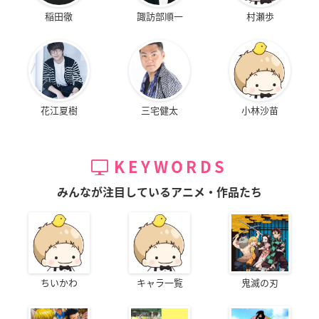
稲田徹
諏訪部順一
村瀬歩
花江夏樹
三宅健太
小林沙苗
KEYWORDS
みんなが注目しているアニメ・作品たち
ちいかわ
キャラ一覧
鬼滅の刃