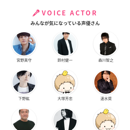
VOICE ACTOR
みんなが気になっている声優さん
宮野真守
鈴村健一
森川智之
下野紘
大塚芳忠
速水奨