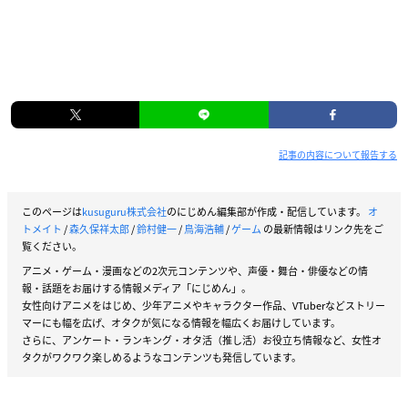
記事の内容について報告する
このページは
kusuguru株式会社
のにじめん編集部が作成・配信しています。
オ
トメイト
/
森久保祥太郎
/
鈴村健一
/
鳥海浩輔
/
ゲーム
の最新情報はリンク先をご
覧ください。
アニメ・ゲーム・漫画などの2次元コンテンツや、声優・舞台・俳優などの情
報・話題をお届けする情報メディア「にじめん」。
女性向けアニメをはじめ、少年アニメやキャラクター作品、VTuberなどストリー
マーにも幅を広げ、オタクが気になる情報を幅広くお届けしています。
さらに、アンケート・ランキング・オタ活（推し活）お役立ち情報など、女性オ
タクがワクワク楽しめるようなコンテンツも発信しています。