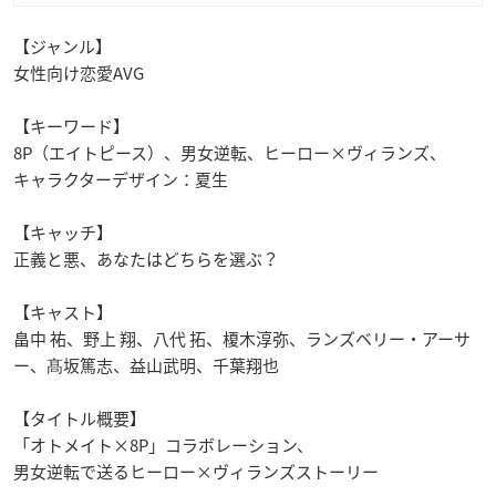
【ジャンル】
女性向け恋愛
AVG
【キーワード】
8P
（エイトピース）、男女逆転、ヒーロー
×
ヴィランズ、
キャラクターデザイン：夏生
【キャッチ】
正義と悪、あなたはどちらを選ぶ？
【キャスト】
畠中 祐、野上 翔、八代 拓、榎木淳弥、ランズベリー・アーサ
ー、髙坂篤志、益山武明、千葉翔也
【タイトル概要】
「オトメイト
×8P
」コラボレーション、
男女逆転で送るヒーロー
×
ヴィランズストーリー