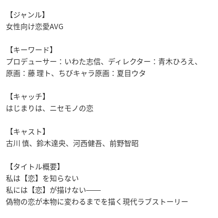
【ジャンル】
女性向け恋愛
AVG
【キーワード】
プロデューサー：いわた志信、ディレクター：青木ひろえ、
原画：藤 理ト、ちびキャラ原画：夏目ウタ
【キャッチ】
はじまりは、ニセモノの恋
【キャスト】
古川 慎、鈴木達央、河西健吾、前野智昭
【タイトル概要】
私は【恋】を知らない
私には【恋】が描けない
――
偽物の恋が本物に変わるまでを描く現代ラブストーリー