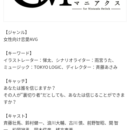
【ジャンル
】
女性向け恋愛
AVG
【キーワード】
イラストレーター：悌太、シナリオライター：雨宮うた、
ミュージック：
TOKYO LOGIC
、ディレクター：斉藤あさみ
【キャッチ】
あなたは誰を信じますか？
その人が
“
裏切り者
”
だとしても、あなたは信じることができま
すか？
【キャスト】
斉藤壮馬、鈴村健一、浪川大輔、古川 慎、前野智昭、関 智
一、松岡禎丞、岡本信彦、緒方恵美