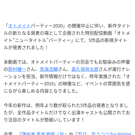
「
オトメイト
パーティー
2020
」の開催中止に伴い、新作タイト
ルの新たなる発表の場として企画された特別配信動画「オトメ
イト
“
ニュータイトル
”
パーティー」にて、5作品の新規タイト
ルが発表されました！
本動画では、オトメイトパーティーの司会でもお馴染みの声優
の
鈴村健一
さん、
鳥海浩輔
さん、
森久保祥太郎
さんが進行ナレ
ーションを担当、新作情報だけではなく、昨年実施された「オ
トメイトパーティー2019」の映像など、イベントの雰囲気を感
じながら楽しめる内容となりました。
今年の新作は、例年より数が絞られた5作品の発表となりまし
たが、全作品タイトルだけでなく出演キャストも公開されてお
り注目のタイトルが勢揃いしています！
今夏、『
薄桜鬼 真改 銀星ノ抄
』や『
忍び、恋うつつ for Ninten