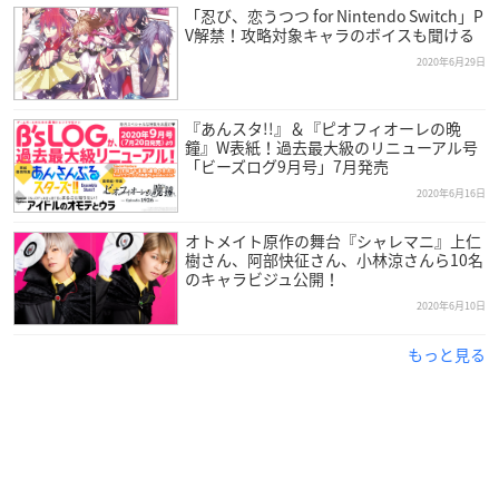
「忍び、恋うつつ for Nintendo Switch」P
V解禁！攻略対象キャラのボイスも聞ける
2020年6月29日
『あんスタ!!』＆『ピオフィオーレの晩
鐘』W表紙！過去最大級のリニューアル号
「ビーズログ9月号」7月発売
2020年6月16日
オトメイト原作の舞台『シャレマニ』上仁
樹さん、阿部快征さん、小林涼さんら10名
のキャラビジュ公開！
2020年6月10日
もっと見る