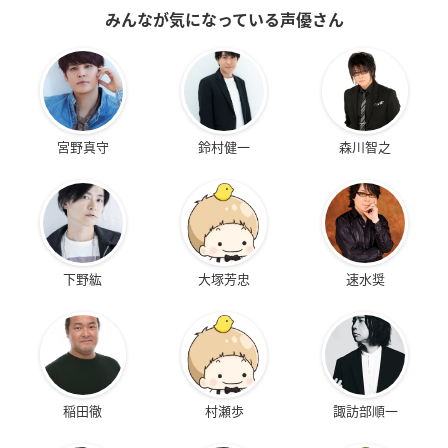
みんなが気になっている声優さん
宮野真守
鈴村健一
森川智之
下野紘
大塚芳忠
速水奨
稲田徹
村瀬歩
諏訪部順一