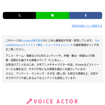
記事の内容について報告する
このページは
kusuguru株式会社
のにじめん編集部が作成・配信しています。
Cha
radeManiacs
/
オトメイト
/
舞台・ミュージカル
/
ニュース
の最新情報はリンク先
をご覧ください。
アニメ・ゲーム・漫画などの2次元コンテンツや、声優・舞台・俳優などの情
報・話題をお届けする情報メディア「にじめん」。
女性向けアニメをはじめ、少年アニメやキャラクター作品、VTuberなどストリー
マーにも幅を広げ、オタクが気になる情報を幅広くお届けしています。
さらに、アンケート・ランキング・オタ活（推し活）お役立ち情報など、女性オ
タクがワクワク楽しめるようなコンテンツも発信しています。
VOICE ACTOR