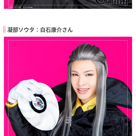
凝部ソウタ：白石康介さん