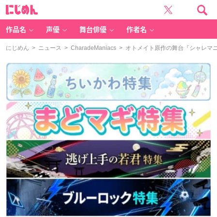
に
じ
め
ん
作品名
声優
舞台俳優
作者名
にじめん
>
ニュース
>
CharadeManiacs
> オトメイト原作の舞台『シャレマ