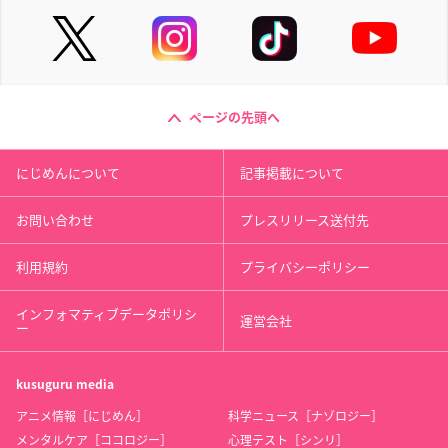
ページの先頭へ
にじめんについて
記事掲載について
お問い合わせ
プレスリリース送付先
利用規約
プライバシーポリシー
インフォマティブデータポリシ
運営会社
ー
kusuguru
media
アニメ情報［にじめん］
科学ニュース［ナゾロジー］
メンタルケア［ココロジー］
心理テスト［シンリ］