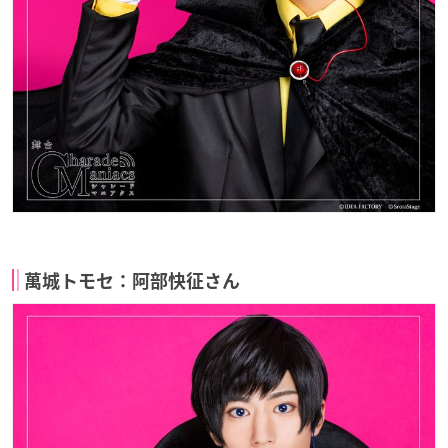
萬城トモセ：阿部快征さん