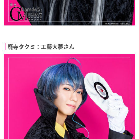
廃寺タクミ：工藤大夢さん