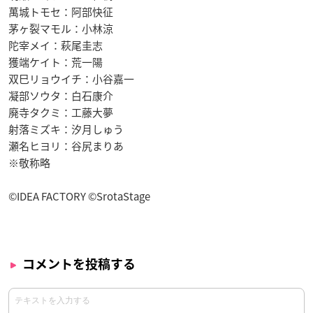
萬城トモセ：阿部快征
茅ヶ裂マモル：小林涼
陀宰メイ：萩尾圭志
獲端ケイト：荒一陽
双巳リョウイチ：小谷嘉一
凝部ソウタ：白石康介
廃寺タクミ：工藤大夢
射落ミズキ：汐月しゅう
瀬名ヒヨリ：谷尻まりあ
※敬称略
©IDEA FACTORY ©SrotaStage
コメントを投稿する