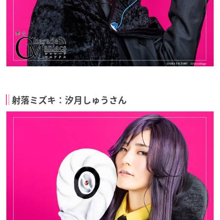
射落ミズキ：汐月しゅうさん