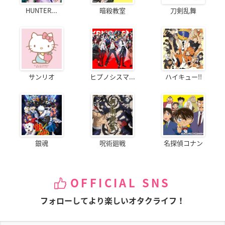
HUNTER...
暗殺教室
刀剣乱舞
サンリオ
ヒプノシスマ...
ハイキュー!!
銀魂
呪術廻戦
名探偵コナン
OFFICIAL SNS
フォローしてより楽しいオタクライフ！