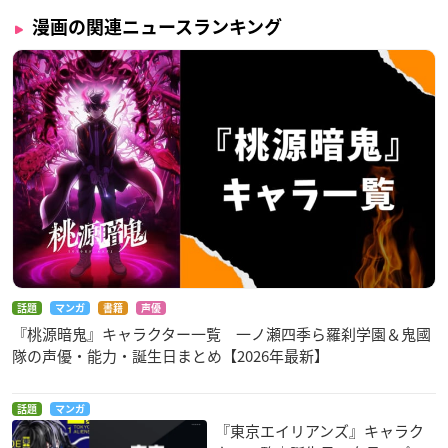
漫画の関連ニュースランキング
話題
マンガ
書籍
声優
『桃源暗鬼』キャラクター一覧 一ノ瀬四季ら羅刹学園＆鬼國
隊の声優・能力・誕生日まとめ【2026年最新】
話題
マンガ
『東京エイリアンズ』キャラク