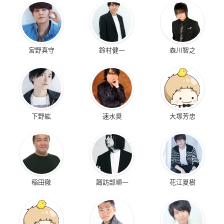
宮野真守
鈴村健一
森川智之
下野紘
速水奨
大塚芳忠
稲田徹
諏訪部順一
花江夏樹