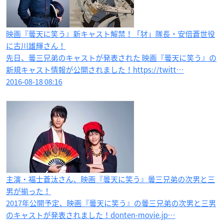
映画『曇天に笑う』新キャスト解禁！「犲」隊長・安倍蒼世役
に古川雄輝さん！
先日、曇三兄弟のキャストが発表された 映画『曇天に笑う』の
新規キャスト情報が公開されました！https://twitt…
2016-08-18 08:16
主演・福士蒼汰さん、映画『曇天に笑う』曇三兄弟の次男と三
男が揃った！
2017年公開予定、映画『曇天に笑う』の曇三兄弟の次男と三男
のキャストが発表されました！donten-movie.jp…