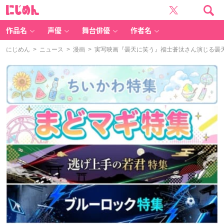
に
じ
め
ん
作品名
声優
舞台俳優
作者名
にじめん
>
ニュース
>
漫画
> 実写映画『曇天に笑う』福士蒼汰さん演じる曇