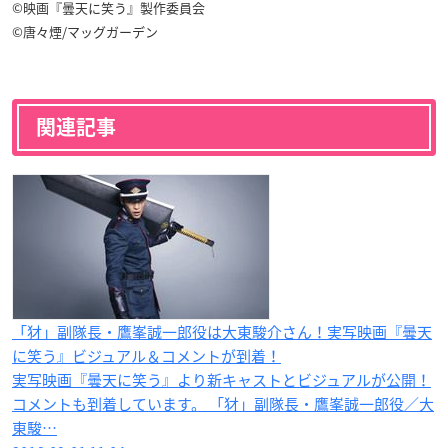
©︎映画『曇天に笑う』製作委員会
©唐々煙/マッグガーデン
関連記事
「犲」副隊長・鷹峯誠一郎役は大東駿介さん​！実写映画『曇天
に笑う』ビジュアル＆コメントが到着！
実写映画『曇天に笑う』より新キャストとビジュアルが公開！
コメントも到着しています。 「犲」副隊長・鷹峯誠一郎役／大
東駿…