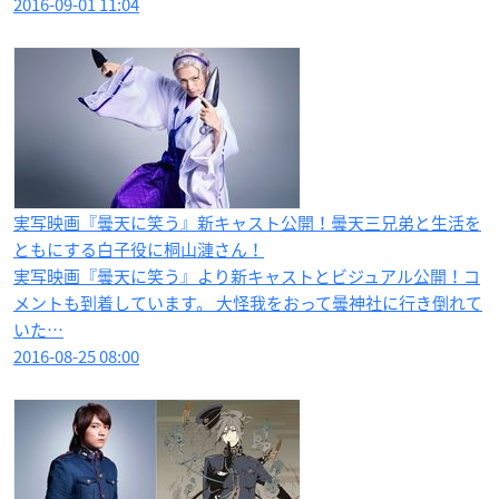
2016-09-01 11:04
実写映画『曇天に笑う』新キャスト公開！曇天三兄弟と生活を
ともにする白子役に桐山漣さん！
実写映画『曇天に笑う』より新キャストとビジュアル公開！コ
メントも到着しています。 大怪我をおって曇神社に行き倒れて
いた…
2016-08-25 08:00