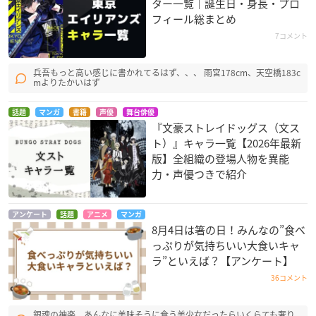
ター一覧｜誕生日・身長・プロ
フィール総まとめ
7コメント
兵吾もっと高い感じに書かれてるはず、、、 雨宮178cm、天空橋183c
mよりたかいはず
話題
マンガ
書籍
声優
舞台俳優
『文豪ストレイドッグス（文ス
ト）』キャラ一覧【2026年最新
版】全組織の登場人物を異能
力・声優つきで紹介
アンケート
話題
アニメ
マンガ
8月4日は箸の日！みんなの”食べ
っぷりが気持ちいい大食いキャ
ラ”といえば？【アンケート】
36コメント
銀魂の神楽。あんなに美味そうに食う美少女だったらいくらても奢り