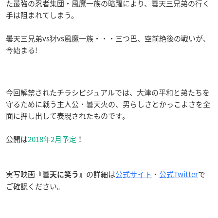
た最強の忍者集団・風魔一族の暗躍により、曇天三兄弟の行く
手は阻まれてしまう。
曇天三兄弟vs犲vs風魔一族・・・三つ巴、空前絶後の戦いが、
今始まる!
今回解禁されたチラシビジュアルでは、大津の平和と弟たちを
守るために戦う主人公・曇天火の、男らしさとかっこよさを全
面に押し出して表現されたものです。
公開は
2018年2月予定
！
実写映画
の詳細は
公式サイト
・
公式Twitter
で
『曇天に笑う』
ご確認ください。