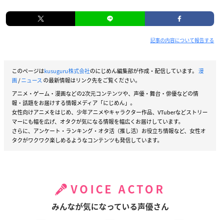
記事の内容について報告する
このページは
kusuguru株式会社
のにじめん編集部が作成・配信しています。
漫
画
/
ニュース
の最新情報はリンク先をご覧ください。
アニメ・ゲーム・漫画などの2次元コンテンツや、声優・舞台・俳優などの情
報・話題をお届けする情報メディア「にじめん」。
女性向けアニメをはじめ、少年アニメやキャラクター作品、VTuberなどストリー
マーにも幅を広げ、オタクが気になる情報を幅広くお届けしています。
さらに、アンケート・ランキング・オタ活（推し活）お役立ち情報など、女性オ
タクがワクワク楽しめるようなコンテンツも発信しています。
VOICE ACTOR
みんなが気になっている声優さん