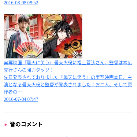
2016-08-08 08:52
実写映画『曇天に笑う』曇天火役に福士蒼汰さん、監督は本広
克行さんの強力タッグ！
先日発表されておりました『曇天に笑う』の実写映画本日、主
演となる曇天火役と監督が発表されました！お二人、そして原
作者の…
2016-07-04 07:47
皆のコメント