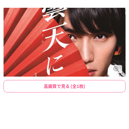
高画質で見る (全1枚)