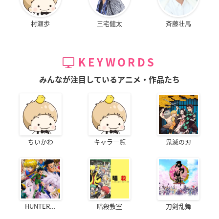
村瀬歩
三宅健太
斉藤壮馬
KEYWORDS
みんなが注目しているアニメ・作品たち
ちいかわ
キャラ一覧
鬼滅の刃
HUNTER...
暗殺教室
刀剣乱舞