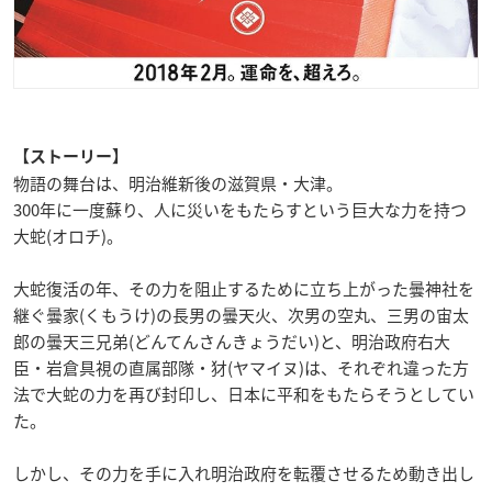
【ストーリー】
物語の舞台は、明治維新後の滋賀県・大津。
300年に一度蘇り、人に災いをもたらすという巨大な力を持つ
大蛇(オロチ)。
大蛇復活の年、その力を阻止するために立ち上がった曇神社を
継ぐ曇家(くもうけ)の長男の曇天火、次男の空丸、三男の宙太
郎の曇天三兄弟(どんてんさんきょうだい)と、明治政府右大
臣・岩倉具視の直属部隊・犲(ヤマイヌ)は、それぞれ違った方
法で大蛇の力を再び封印し、日本に平和をもたらそうとしてい
た。
しかし、その力を手に入れ明治政府を転覆させるため動き出し