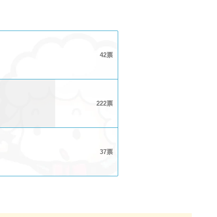
42
222
37