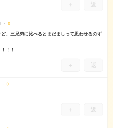
＋
返
M
0
けど、三兄弟に比べるとまだましって思わせるのず
！！！！
＋
返
0
＋
返