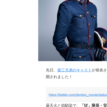
先日、
曇三兄弟のキャスト
が発表
開されました！
https://twitter.com/donten_movie/st
曇天火と幼馴染で、
「犲」隊長・安