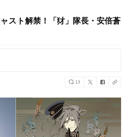
キャスト解禁！「犲」隊長・安倍蒼
13