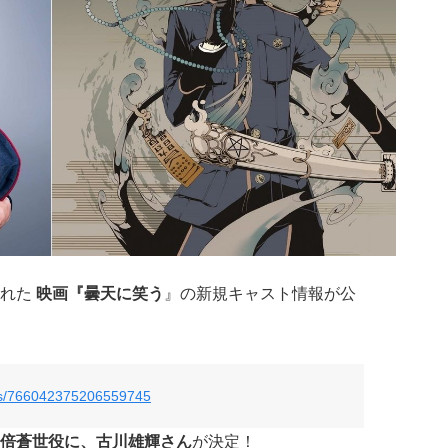
された
映画『曇天に笑う
』の新規キャスト情報が公
atus/766042375206559745
倍蒼世役に、
古川雄輝さん
が決定！