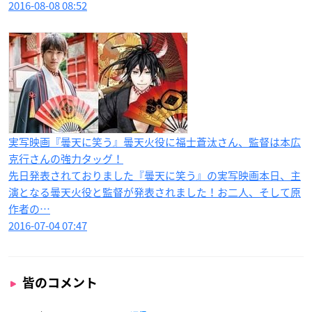
2016-08-08 08:52
実写映画『曇天に笑う』曇天火役に福士蒼汰さん、監督は本広
克行さんの強力タッグ！
先日発表されておりました『曇天に笑う』の実写映画本日、主
演となる曇天火役と監督が発表されました！お二人、そして原
作者の…
2016-07-04 07:47
皆のコメント