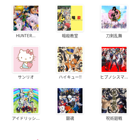
HUNTER...
暗殺教室
刀剣乱舞
サンリオ
ハイキュー!!
ヒプノシスマ...
アイドリッシ...
銀魂
呪術廻戦