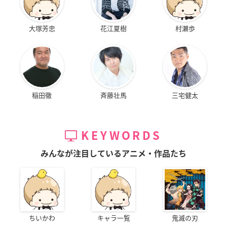
大塚芳忠
花江夏樹
村瀬歩
稲田徹
斉藤壮馬
三宅健太
KEYWORDS
みんなが注目しているアニメ・作品たち
ちいかわ
キャラ一覧
鬼滅の刃