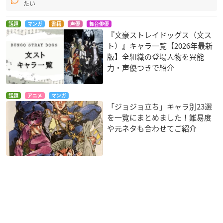
たい
話題
マンガ
書籍
声優
舞台俳優
『文豪ストレイドッグス（文ス
ト）』キャラ一覧【2026年最新
版】全組織の登場人物を異能
力・声優つきで紹介
話題
アニメ
マンガ
「ジョジョ立ち」キャラ別23選
を一覧にまとめました！難易度
や元ネタも合わせてご紹介