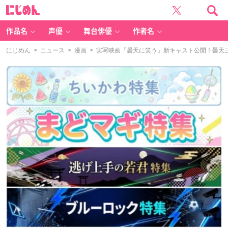
に
じ
め
ん
作品名
声優
舞台俳優
作者名
にじめん
>
ニュース
>
漫画
> 実写映画『曇天に笑う』新キャスト公開！曇天