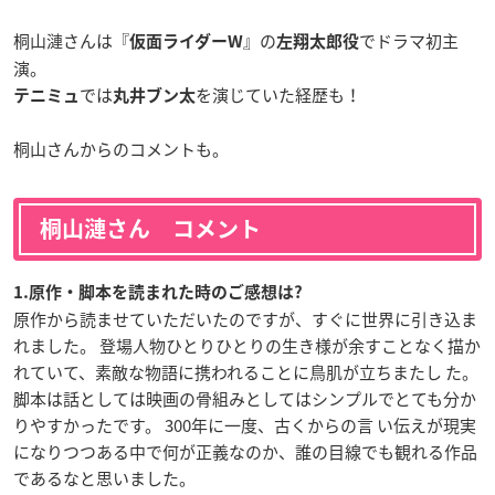
桐山漣さんは『
』の
でドラマ初主
仮面ライダーW
左翔太郎役
演。
では
を演じていた経歴も！
テニミュ
丸井ブン太
桐山さんからのコメントも。
桐山漣さん コメント
1.原作・脚本を読まれた時のご感想は?
原作から読ませていただいたのですが、すぐに世界に引き込ま
れました。 登場人物ひとりひとりの生き様が余すことなく描か
れていて、素敵な物語に携われることに鳥肌が立ちまたし た。
脚本は話としては映画の骨組みとしてはシンプルでとても分か
りやすかったです。 300年に一度、古くからの言 い伝えが現実
になりつつある中で何が正義なのか、誰の目線でも観れる作品
であるなと思いました。