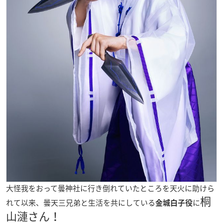
大怪我をおって曇神社に行き倒れていたところを天火に助けら
桐
れて以来、曇天三兄弟と生活を共にしている
に
金城白
子役
山漣さん！