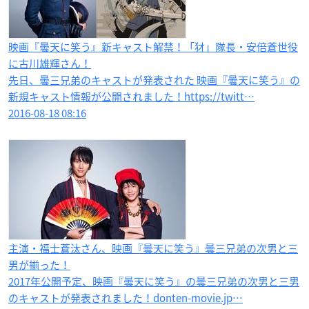
映画『曇天に笑う』新キャスト解禁！「犲」隊長・安倍蒼世役
に古川雄輝さん！
先日、曇三兄弟のキャストが発表された 映画『曇天に笑う』の
新規キャスト情報が公開されました！https://twitt…
2016-08-18 08:16
主演・福士蒼汰さん、映画『曇天に笑う』曇三兄弟の次男と三
男が揃った！
2017年公開予定、映画『曇天に笑う』の曇三兄弟の次男と三男
のキャストが発表されました！donten-movie.jp…