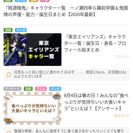
『桃源暗鬼』キャラクター一覧 一ノ瀬四季ら羅刹学園＆鬼國
隊の声優・能力・誕生日まとめ【2026年最新】
話題
マンガ
『東京エイリアンズ』キャラク
ター一覧｜誕生日・身長・プロ
フィール総まとめ
7コメント
兵吾もっと高い感じに書かれてるはず、、、 雨宮178cm、天空橋183c
mよりたかいはず
アンケート
話題
アニメ
マンガ
8月4日は箸の日！みんなの”食べ
っぷりが気持ちいい大食いキャ
ラ”といえば？【アンケート】
36コメント
銀魂の神楽。あんなに美味そうに食う美少女だったらいくらても奢り