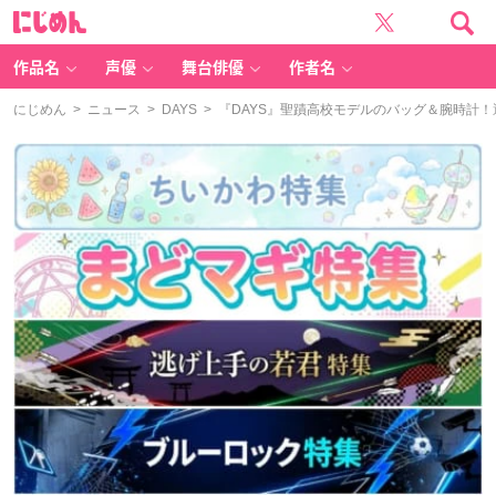
に
じ
め
ん
作品名
声優
舞台俳優
作者名
にじめん
>
ニュース
>
DAYS
> 『DAYS』聖蹟高校モデルのバッグ＆腕時計