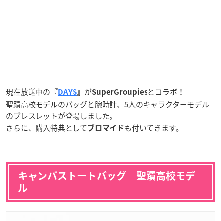
現在放送中の
が
とコラボ！
『
DAYS
』
SuperGroupies
聖蹟高校モデルのバッグと腕時計、5人のキャラクターモデル
のブレスレットが登場しました。
さらに、購入特典として
も付いてきます。
ブロマイド
キャンバストートバッグ 聖蹟高校モデ
ル