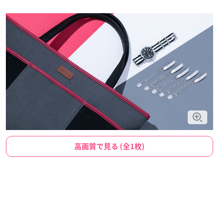
高画質で見る (全1枚)