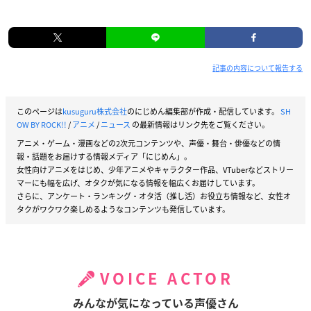
記事の内容について報告する
このページは
kusuguru株式会社
のにじめん編集部が作成・配信しています。
SH
OW BY ROCK!!
/
アニメ
/
ニュース
の最新情報はリンク先をご覧ください。
アニメ・ゲーム・漫画などの2次元コンテンツや、声優・舞台・俳優などの情
報・話題をお届けする情報メディア「にじめん」。
女性向けアニメをはじめ、少年アニメやキャラクター作品、VTuberなどストリー
マーにも幅を広げ、オタクが気になる情報を幅広くお届けしています。
さらに、アンケート・ランキング・オタ活（推し活）お役立ち情報など、女性オ
タクがワクワク楽しめるようなコンテンツも発信しています。
VOICE ACTOR
みんなが気になっている声優さん