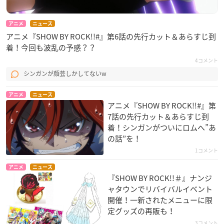
アニメ
ニュース
アニメ『SHOW BY ROCK!!#』第6話の先行カット＆あらすじ到
着！今回も波乱の予感？？
4コメント
シンガンが顔芸しかしてないw
アニメ
ニュース
アニメ『SHOW BY ROCK!!#』第
7話の先行カット＆あらすじ到
着！シンガンがついにロムへ”あ
の話”を！
1コメント
アニメ
ニュース
『SHOW BY ROCK!!＃』ナンジ
ャタウンでリバイバルイベント
開催！一新されたメニューに限
定グッズの再販も！
3コメント