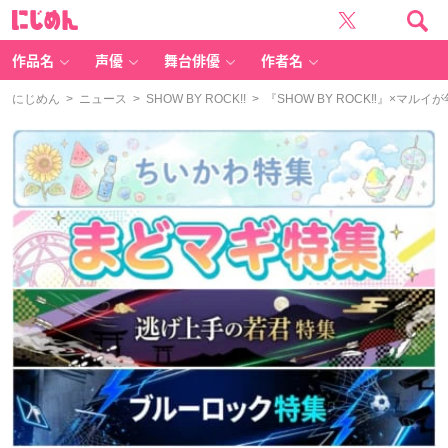
に
じ
め
ん
作品名
声優
舞台俳優
作者名
にじめん
>
ニュース
>
SHOW BY ROCK!!
> 『SHOW BY ROCK‼︎』×