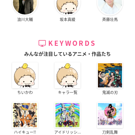
浪川大輔
坂本真綾
斉藤壮馬
KEYWORDS
みんなが注目しているアニメ・作品たち
ちいかわ
キャラ一覧
鬼滅の刃
ハイキュー!!
アイドリッシ...
刀剣乱舞