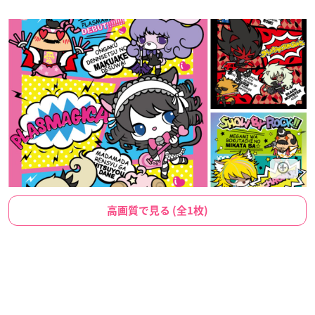
高画質で見る (全1枚)