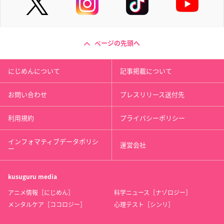
ページの先頭へ
にじめんについて
記事掲載について
お問い合わせ
プレスリリース送付先
利用規約
プライバシーポリシー
インフォマティブデータポリシ
運営会社
ー
kusuguru
media
アニメ情報［にじめん］
科学ニュース［ナゾロジー］
メンタルケア［ココロジー］
心理テスト［シンリ］