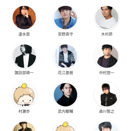
速水奨
宮野真守
木村昴
諏訪部順一
花江夏樹
中村悠一
村瀬歩
武内駿輔
森川智之