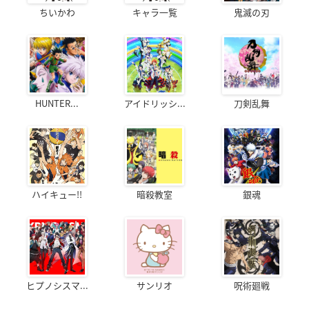
ちいかわ
キャラ一覧
鬼滅の刃
HUNTER...
アイドリッシ...
刀剣乱舞
ハイキュー!!
暗殺教室
銀魂
ヒプノシスマ...
サンリオ
呪術廻戦