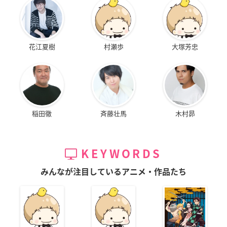
花江夏樹
村瀬歩
大塚芳忠
稲田徹
斉藤壮馬
木村昴
KEYWORDS
みんなが注目しているアニメ・作品たち