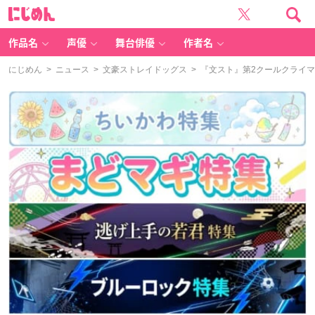
に
じ
め
ん
作品名
声優
舞台俳優
作者名
にじめん
>
ニュース
>
文豪ストレイドッグス
> 『文スト』第2クールクライ