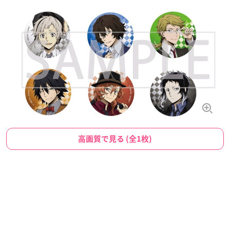
高画質で見る (全1枚)