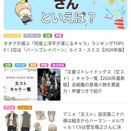
ランキング
アンケート
話題
声優
オタクが選ぶ「阿座上洋平が演じるキャラ」ランキングTOP1
0！1位は『バーンブレイバーン』ルイス・スミス【2026年版】
話題
マンガ
書籍
声優
舞台俳優
『文豪ストレイドッグス（文ス
ト）』キャラ一覧【2026年最新
版】全組織の登場人物を異能
力・声優つきで紹介
アニメ
ニュース
アニメ『文スト』設定画二十六
弾は組合からハーマン・メルヴ
ィル！CVは菅生隆之さんに決