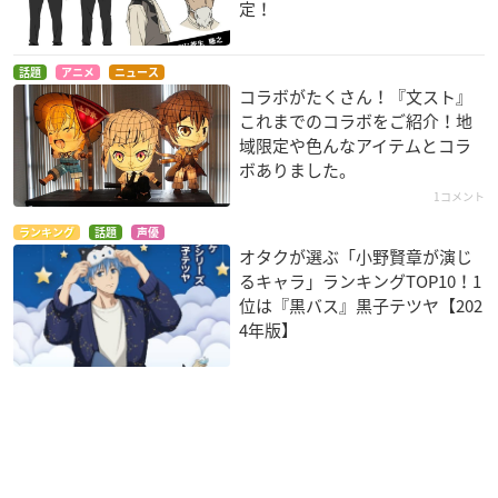
定！
話題
アニメ
ニュース
コラボがたくさん！『文スト』
これまでのコラボをご紹介！地
域限定や色んなアイテムとコラ
ボありました。
1コメント
ランキング
話題
声優
オタクが選ぶ「小野賢章が演じ
るキャラ」ランキングTOP10！1
位は『黒バス』黒子テツヤ【202
4年版】