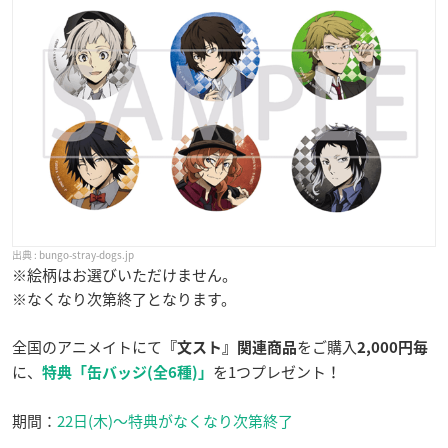
bungo-stray-dogs.jp
※絵柄はお選びいただけません。
※なくなり次第終了となります。
全国のアニメイトにて
をご購入
『文スト』関連商品
2,000円毎
に、
を1つプレゼント！
特典「缶バッジ(全6種)」
期間：
22日(木)～特典がなくなり次第終了