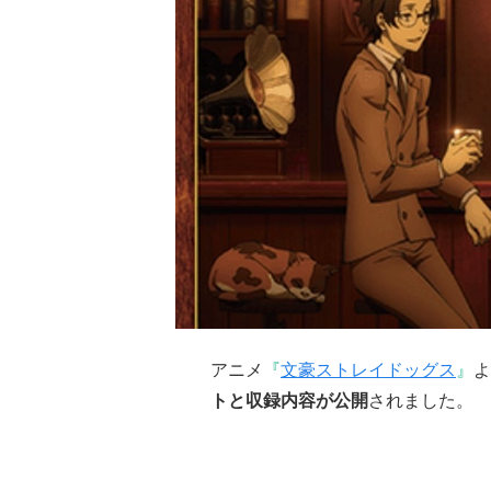
アニメ
『
文豪ストレイドッグス
』
よ
トと収録内容が公開
されました。