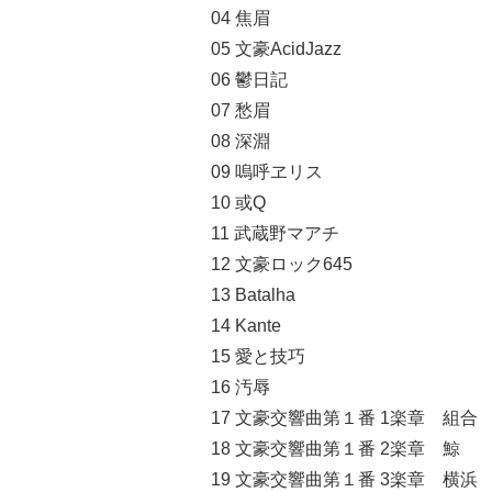
04 焦眉
05 文豪AcidJazz
06 鬱日記
07 愁眉
08 深淵
09 嗚呼ヱリス
10 或Q
11 武蔵野マアチ
12 文豪ロック645
13 Batalha
14 Kante
15 愛と技巧
16 汚辱
17 文豪交響曲第１番 1楽章 組合
18 文豪交響曲第１番 2楽章 鯨
19 文豪交響曲第１番 3楽章 横浜