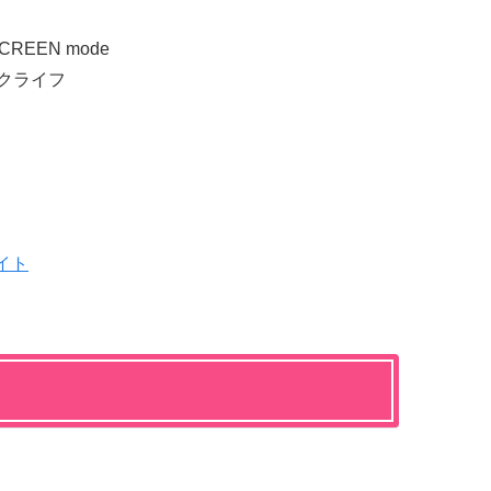
SCREEN mode
ックライフ
イト