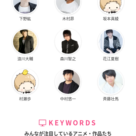
下野紘
木村昴
坂本真綾
浪川大輔
森川智之
花江夏樹
村瀬歩
中村悠一
斉藤壮馬
KEYWORDS
みんなが注目しているアニメ・作品たち