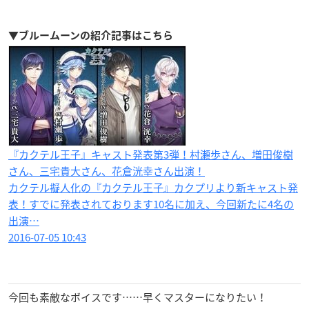
▼ブルームーンの紹介記事はこちら
『カクテル王子』キャスト発表第3弾！村瀬歩さん、増田俊樹
さん、三宅貴大さん、花倉洸幸さん出演！
カクテル擬人化の『カクテル王子』カクプリより新キャスト発
表！すでに発表されております10名に加え、今回新たに4名の
出演…
2016-07-05 10:43
今回も素敵なボイスです……早くマスターになりたい！