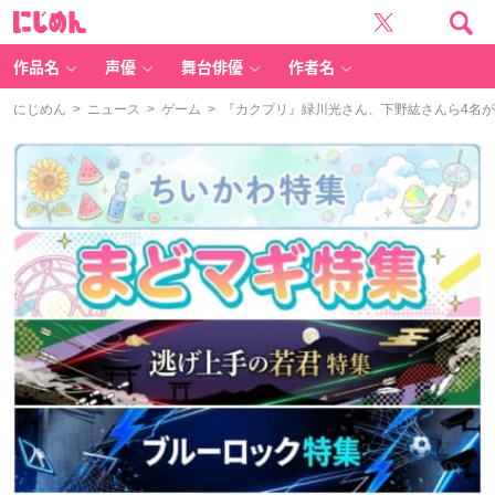
に
じ
め
ん
作品名
声優
舞台俳優
作者名
にじめん
>
ニュース
>
ゲーム
> 『カクプリ』緑川光さん、下野紘さんら4名