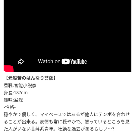
【元般若のはんなり菩薩】
昼職:官能小説家
身長:187cm
趣味:盆栽
-性格-
穏やかで優しく、マイペースではあるが他人にテンポを合わせ
ることが出来る。表情も常に穏やかで、怒っているところを見
た人がいない菩薩系青年。壮絶な過去があるらしい…?