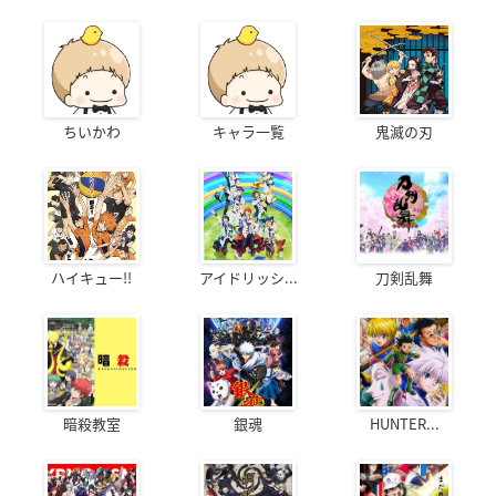
ちいかわ
キャラ一覧
鬼滅の刃
ハイキュー!!
アイドリッシ...
刀剣乱舞
暗殺教室
銀魂
HUNTER...