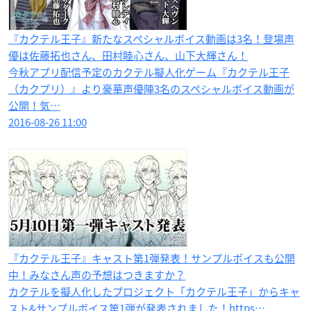
『カクテル王子』新たなスペシャルボイス動画は3名！登場声
優は佐藤拓也さん、田村睦心さん、山下大輝さん！
今秋アプリ配信予定のカクテル擬人化ゲーム『カクテル王子
（カクプリ）』より豪華声優陣3名のスペシャルボイス動画が
公開！気…
2016-08-26 11:00
『カクテル王子』キャスト第1弾発表！サンプルボイスも公開
中！みなさん声の予想はつきますか？
カクテルを擬人化したプロジェクト「カクテル王子」からキャ
スト&サンプルボイス第1弾が発表されました！https…