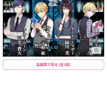
高画質で見る (全1枚)