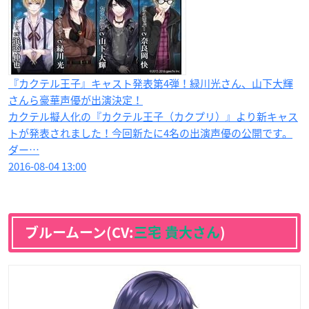
『カクテル王子』キャスト発表第4弾！緑川光さん、山下大輝
さんら豪華声優が出演決定！
カクテル擬人化の『カクテル王子（カクプリ）』より新キャス
トが発表されました！今回新たに4名の出演声優の公開です。
ダー…
2016-08-04 13:00
ブルームーン(CV:
三宅 貴大さん
)