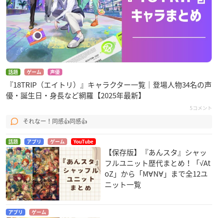
話題
ゲーム
声優
『18TRIP（エイトリ）』キャラクター一覧｜登場人物34名の声
優・誕生日・身長など網羅【2025年最新】
5コメント
それなー！同感👍同感👍
話題
アプリ
ゲーム
YouTube
【保存版】『あんスタ』シャッ
フルユニット歴代まとめ！「√At
oZ」から「M∀N∀」まで全12ユ
ニット一覧
アプリ
ゲーム