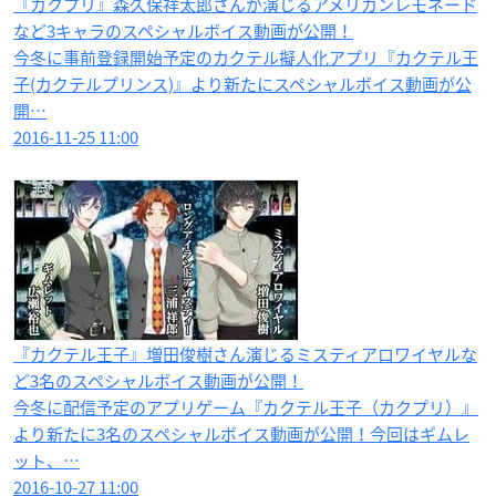
『カクプリ』森久保祥太郎さんが演じるアメリカンレモネード
など3キャラのスペシャルボイス動画が公開！
今冬に事前登録開始予定のカクテル擬人化アプリ『カクテル王
子(カクテルプリンス)』より新たにスペシャルボイス動画が公
開…
2016-11-25 11:00
『カクテル王子』増田俊樹さん演じるミスティアロワイヤルな
ど3名のスペシャルボイス動画が公開！
今冬に配信予定のアプリゲーム『カクテル王子（カクプリ）』
より新たに3名のスペシャルボイス動画が公開！今回はギムレ
ット、…
2016-10-27 11:00