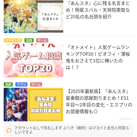
『あんスタ』心に残る名言まと
め！明星スバル・天祥院英智な
ど25名の名台詞を紹介
ランキング
話題
ゲーム
「オトメイト」人気ゲームラン
キングTOP20！ピオフィ・薄桜
鬼をおさえて1位に輝いたの
は！？
話題
アプリ
ゲーム
【2025年最新版】『あんスタ』
星奏館の部屋割りまとめ！ES1
年目〜2年目の変化・エスプリの
お部屋情報も◎
3コメント
アカウントなしで失礼します ぶっき（維吹）はマヨイと友也と同室ら
しいですよ