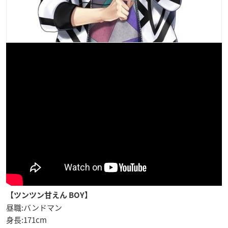
【ツンツン甘えん BOY】
昼職:バンドマン
身長:171cm