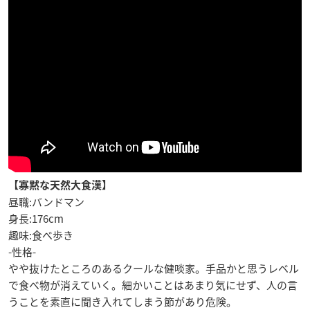
【寡黙な天然大食漢】
昼職:バンドマン
身長:176cm
趣味:食べ歩き
-性格-
やや抜けたところのあるクールな健啖家。手品かと思うレベル
で食べ物が消えていく。細かいことはあまり気にせず、人の言
うことを素直に聞き入れてしまう節があり危険。