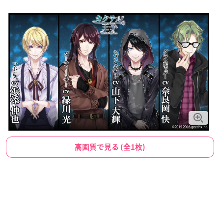
高画質で見る (全1枚)