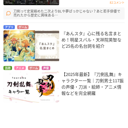
82コメント
刀剣って史実絡めた二次よりBLや夢ばっかじゃない？あと若手俳優で
売れたから歴史に興味ある…
アプリ
ゲーム
『あんスタ』心に残る名言まと
め！明星スバル・天祥院英智な
ど25名の名台詞を紹介
話題
アニメ
ゲーム
声優
【2025年最新】『刀剣乱舞』キ
ャラクター一覧｜刀剣男士117振
の声優・刀派・絵師・アニメ情
報などを完全網羅