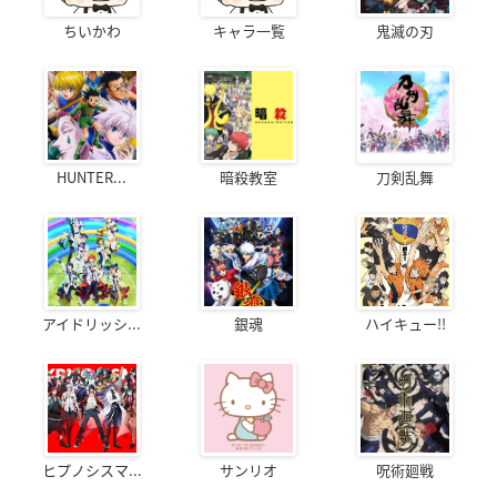
ちいかわ
キャラ一覧
鬼滅の刃
HUNTER...
暗殺教室
刀剣乱舞
アイドリッシ...
銀魂
ハイキュー!!
ヒプノシスマ...
サンリオ
呪術廻戦