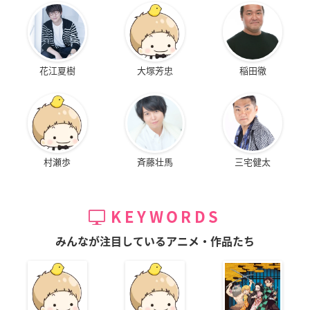
花江夏樹
大塚芳忠
稲田徹
村瀬歩
斉藤壮馬
三宅健太
KEYWORDS
みんなが注目しているアニメ・作品たち