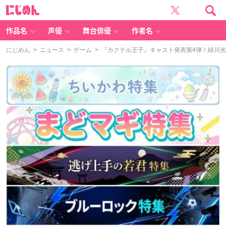
に
じ
め
ん
作品名
声優
舞台俳優
作者名
にじめん
>
ニュース
>
ゲーム
> 『カクテル王子』キャスト発表第4弾！緑川