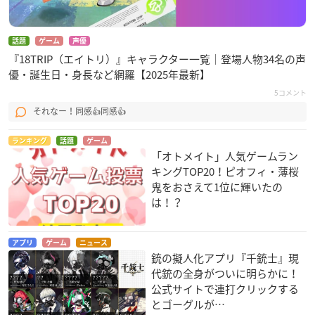
話題
ゲーム
声優
『18TRIP（エイトリ）』キャラクター一覧｜登場人物34名の声
優・誕生日・身長など網羅【2025年最新】
5コメント
それなー！同感👍同感👍
ランキング
話題
ゲーム
「オトメイト」人気ゲームラン
キングTOP20！ピオフィ・薄桜
鬼をおさえて1位に輝いたの
は！？
アプリ
ゲーム
ニュース
銃の擬人化アプリ『千銃士』現
代銃の全身がついに明らかに！
公式サイトで連打クリックする
とゴーグルが…