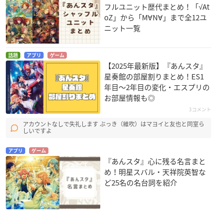
フルユニット歴代まとめ！「√At
oZ」から「M∀N∀」まで全12ユ
ニット一覧
話題
アプリ
ゲーム
【2025年最新版】『あんスタ』
星奏館の部屋割りまとめ！ES1
年目〜2年目の変化・エスプリの
お部屋情報も◎
3コメント
アカウントなしで失礼します ぶっき（維吹）はマヨイと友也と同室ら
しいですよ
アプリ
ゲーム
『あんスタ』心に残る名言まと
め！明星スバル・天祥院英智な
ど25名の名台詞を紹介