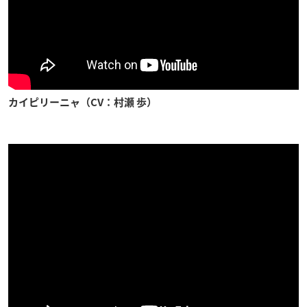
カイピリーニャ（CV：村瀬 歩）