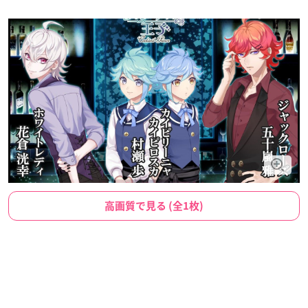
高画質で見る (全1枚)