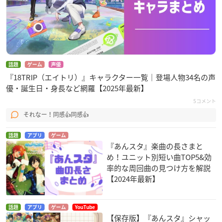
話題
ゲーム
声優
『18TRIP（エイトリ）』キャラクター一覧｜登場人物34名の声
優・誕生日・身長など網羅【2025年最新】
5コメント
それなー！同感👍同感👍
話題
アプリ
ゲーム
『あんスタ』楽曲の長さまと
め！ユニット別短い曲TOP5&効
率的な周回曲の見つけ方を解説
【2024年最新】
話題
アプリ
ゲーム
YouTube
【保存版】『あんスタ』シャッ