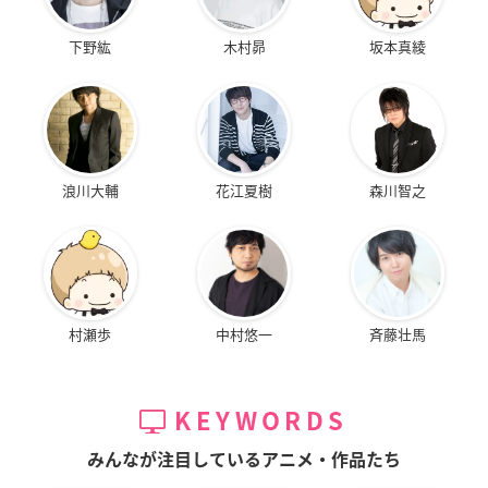
下野紘
木村昴
坂本真綾
浪川大輔
花江夏樹
森川智之
村瀬歩
中村悠一
斉藤壮馬
KEYWORDS
みんなが注目しているアニメ・作品たち