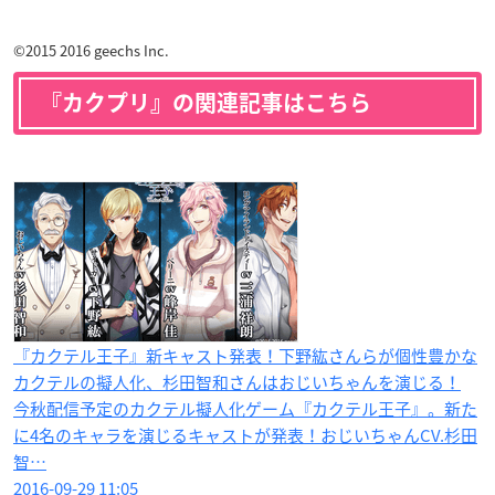
©2015 2016 geechs Inc.
『カクプリ』の関連記事はこちら
『カクテル王子』新キャスト発表！下野紘さんらが個性豊かな
カクテルの擬人化、杉田智和さんはおじいちゃんを演じる！
今秋配信予定のカクテル擬人化ゲーム『カクテル王子』。新た
に4名のキャラを演じるキャストが発表！おじいちゃんCV.杉田
智…
2016-09-29 11:05