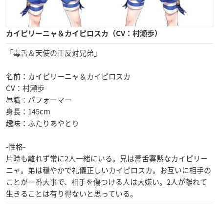
カイピリーニャ＆カイピロスカ（CV：村瀬歩）
「毒舌＆天使の正反対兄弟」
名前：カイピリーニャ＆カイピロスカ
CV：村瀬歩
昼職：パフォーマー
身長：145cm
趣味：ふたりあやとり
-性格-
片時も離れず常に2人一緒にいる。兄は毒舌寡黙なカイピリー
ニャ。弟は穏やかで礼儀正しいカイピロスカ。お互いに相手の
ことが一番大事で、相手を傷つける人は大嫌い。2人が離れて
生きることは有り得ないと思っている。