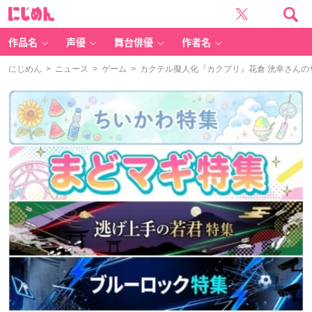
に
じ
め
ん
作品名
声優
舞台俳優
作者名
にじめん
>
ニュース
>
ゲーム
> カクテル擬人化『カクプリ』花倉 洸幸さん