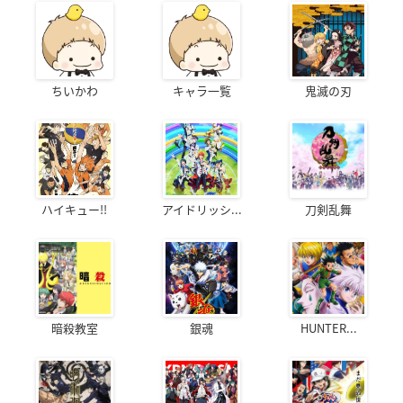
ちいかわ
キャラ一覧
鬼滅の刃
ハイキュー!!
アイドリッシ...
刀剣乱舞
暗殺教室
銀魂
HUNTER...