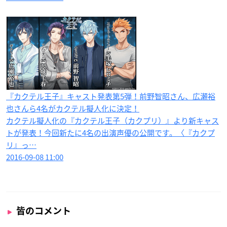
『カクテル王子』キャスト発表第5弾！前野智昭さん、広瀬裕
也さんら4名がカクテル擬人化に決定！
カクテル擬人化の『カクテル王子（カクプリ）』より新キャス
トが発表！今回新たに4名の出演声優の公開です。〈『カクプ
リ』っ…
2016-09-08 11:00
皆のコメント