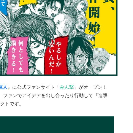
巨人
』に公式ファンサイト「
みん撃
」がオープン！
に、ファンでアイデアを出し合ったり行動して『進撃
クトです。