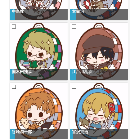
中島敦
太宰治
国木田独歩
江戸川乱歩
谷崎潤一郎
宮沢賢治