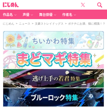
に
じ
め
ん
作品名
声優
舞台俳優
作者名
にじめん
>
ニュース
>
文豪ストレイドッグス
> ポテチにお酒、猫に標識！？