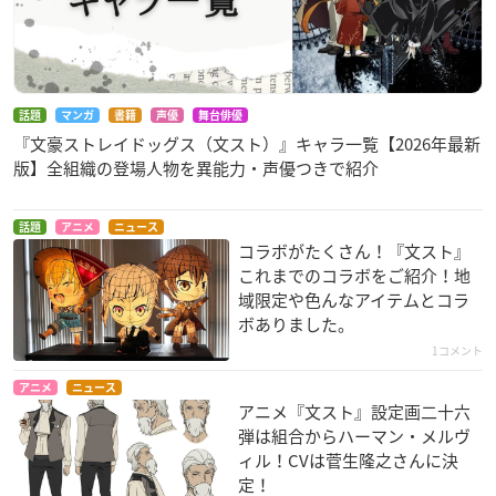
話題
マンガ
書籍
声優
舞台俳優
『文豪ストレイドッグス（文スト）』キャラ一覧【2026年最新
版】全組織の登場人物を異能力・声優つきで紹介
話題
アニメ
ニュース
コラボがたくさん！『文スト』
これまでのコラボをご紹介！地
域限定や色んなアイテムとコラ
ボありました。
1コメント
アニメ
ニュース
アニメ『文スト』設定画二十六
弾は組合からハーマン・メルヴ
ィル！CVは菅生隆之さんに決
定！