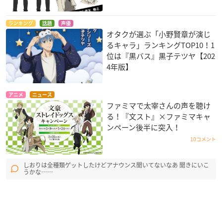
ランキング
話題
声優
オタクが選ぶ「小野賢章が演じ
るキャラ」ランキングTOP10！1
位は『黒バス』黒子テツヤ【202
4年版】
アニメ
ニュース
ファミマで太宰さんの声を聴け
る！『文スト』×ファミマキャ
ンペーン後半に突入！
10コメント
しおりは全種類ゲットしたけどアナウンス聞いてないなあ 聞きにいこ
うかな……