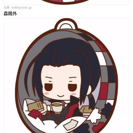
hobbystock.jp
森鴎外