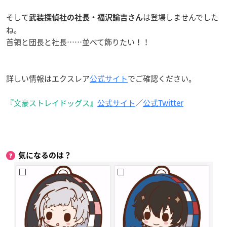
そして
は登場しませんでした
武装探偵社の社長・福沢諭吉さん
ね。
首領と団長と社長……並べて飾りたい！！
詳しい情報はエクスレア
公式サイト
でご確認ください。
『文豪ストレイドッグス』
公式サイト
／
公式Twitter
気になるのは？