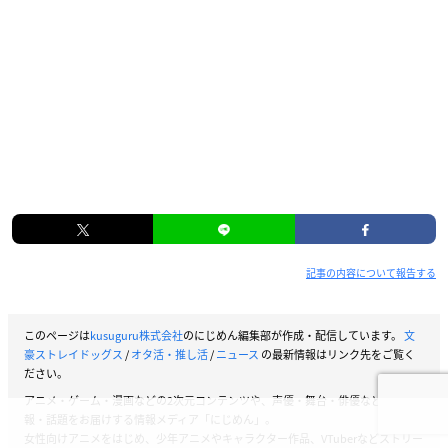
記事の内容について報告する
このページは
kusuguru株式会社
のにじめん編集部が作成・配信しています。
文
豪ストレイドッグス
/
オタ活・推し活
/
ニュース
の最新情報はリンク先をご覧く
ださい。
アニメ・ゲーム・漫画などの2次元コンテンツや、声優・舞台・俳優などの情
報・話題をお届けする情報メディア「にじめん」。
女性向けアニメをはじめ、少年アニメやキャラクター作品、VTuberなどストリー