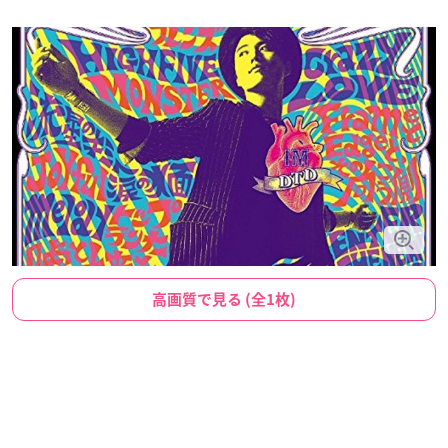
高画質で見る (全1枚)