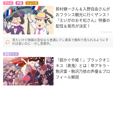
アニメ
声優
ニュース
鈴村健一さん＆入野自由さんが
おフランス観光に行くザンス！
『えいがのおそ松さん』特番の
配信＆発売が決定！
3コメント
見たいけど映画の宣伝なら普通にテレ東系で無料で見られるようにす
れば良いのに…少し思案中。
配信アニメ
『超かぐや姫！』ブラックオニ
キス（黒鬼）とは｜帝アキラ・
駒沢雷・駒沢乃依の声優＆プロ
フィール解説