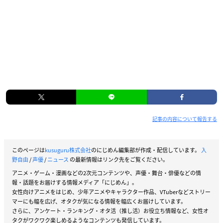
記事の内容について報告する
このページは
kusuguru株式会社
のにじめん編集部が作成・配信しています。
入
野自由
/
声優
/
ニュース
の最新情報はリンク先をご覧ください。
アニメ・ゲーム・漫画などの2次元コンテンツや、声優・舞台・俳優などの情
報・話題をお届けする情報メディア「にじめん」。
女性向けアニメをはじめ、少年アニメやキャラクター作品、VTuberなどストリー
マーにも幅を広げ、オタクが気になる情報を幅広くお届けしています。
さらに、アンケート・ランキング・オタ活（推し活）お役立ち情報など、女性オ
タクがワクワク楽しめるようなコンテンツも発信しています。