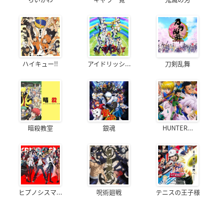
ハイキュー!!
アイドリッシ...
刀剣乱舞
暗殺教室
銀魂
HUNTER...
ヒプノシスマ...
呪術廻戦
テニスの王子様