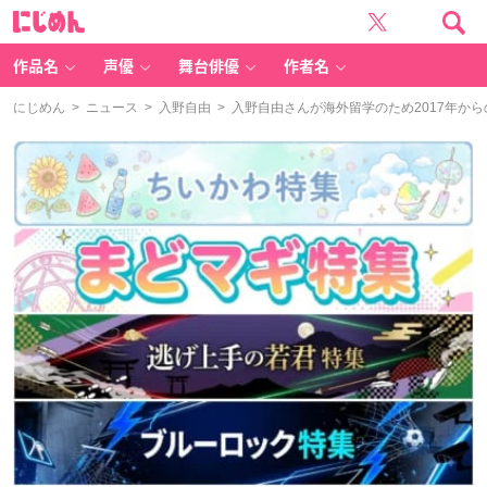
に
じ
め
ん
作品名
声優
舞台俳優
作者名
にじめん
>
ニュース
>
入野自由
> 入野自由さんが海外留学のため2017年か