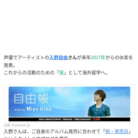
声優でアーティストの
が来年
2017年
からの
を
休業
入野自由
さん
発表。
これからの活動のための「
旅
」として海外留学へ。
kiramune.jp
入野さんは、ご自身のアルバム発売に合わせて「
祝・発売日
」