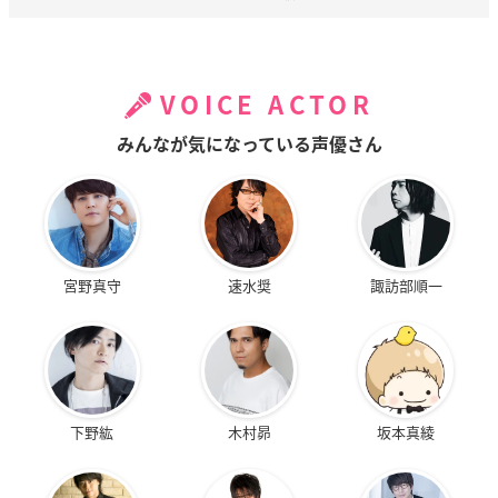
VOICE ACTOR
みんなが気になっている声優さん
宮野真守
速水奨
諏訪部順一
下野紘
木村昴
坂本真綾