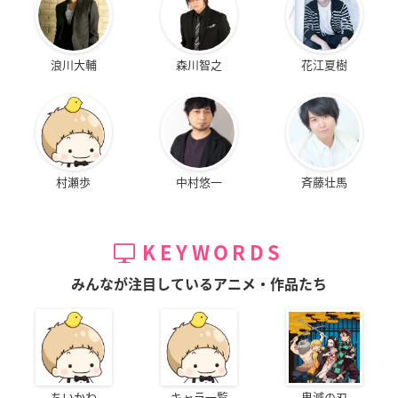
浪川大輔
森川智之
花江夏樹
村瀬歩
中村悠一
斉藤壮馬
KEYWORDS
みんなが注目しているアニメ・作品たち
ちいかわ
キャラ一覧
鬼滅の刃