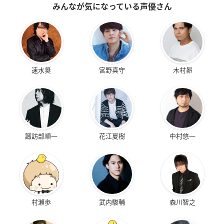
みんなが気になっている声優さん
速水奨
宮野真守
木村昴
諏訪部順一
花江夏樹
中村悠一
村瀬歩
武内駿輔
森川智之