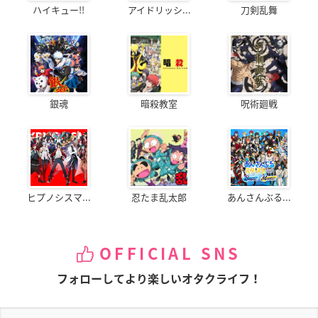
ハイキュー!!
アイドリッシ...
刀剣乱舞
銀魂
暗殺教室
呪術廻戦
ヒプノシスマ...
忍たま乱太郎
あんさんぶる...
OFFICIAL SNS
フォローしてより楽しいオタクライフ！