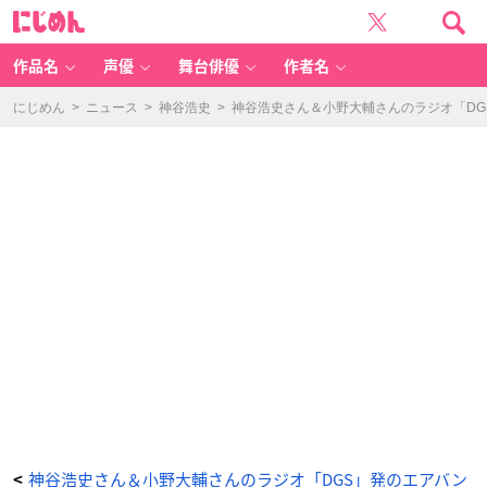
神
に
谷
じ
浩
め
史
ん
さ
ん
作品名
声優
舞台俳優
作者名
＆
小
野
大
にじめん
>
ニュース
>
神谷浩史
>
神谷浩史さん＆小野大輔さんのラジオ「DGS
輔
さ
ん
の
ラ
ジ
オ
「D
G
S」
発
の
エ
ア
バ
ン
ド”M
O
B”リ
モ
ー
ト
R
E
C
映
像
公
開
_
7
番
目
の
神谷浩史さん＆小野大輔さんのラジオ「DGS」発のエアバン
<
画