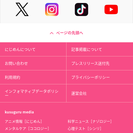
ページの先頭へ
にじめんについて
記事掲載について
お問い合わせ
プレスリリース送付先
利用規約
プライバシーポリシー
インフォマティブデータポリシ
運営会社
ー
kusuguru
media
アニメ情報［にじめん］
科学ニュース［ナゾロジー］
メンタルケア［ココロジー］
心理テスト［シンリ］