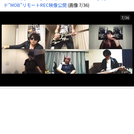
像
ド”MOB”リモートREC映像公開
(画像 7/36)
-
ア
ニ
メ
情
7/36
報
サ
イ
ト
に
じ
め
ん