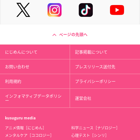
ページの先頭へ
にじめんについて
記事掲載について
お問い合わせ
プレスリリース送付先
利用規約
プライバシーポリシー
インフォマティブデータポリシ
運営会社
ー
kusuguru
media
アニメ情報［にじめん］
科学ニュース［ナゾロジー］
メンタルケア［ココロジー］
心理テスト［シンリ］