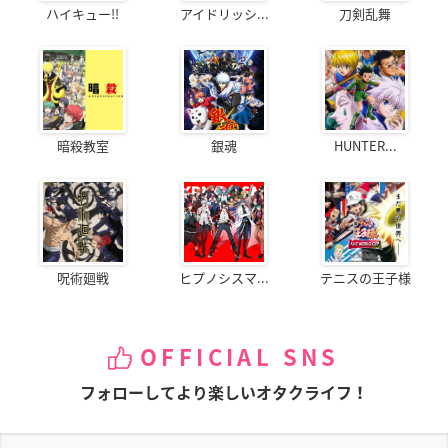
ハイキュー!!
アイドリッシ...
刀剣乱舞
暗殺教室
銀魂
HUNTER...
呪術廻戦
ヒプノシスマ...
テニスの王子様
OFFICIAL SNS
フォローしてより楽しいオタクライフ！