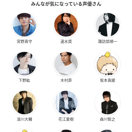
みんなが気になっている声優さん
宮野真守
速水奨
諏訪部順一
下野紘
木村昴
坂本真綾
浪川大輔
花江夏樹
森川智之