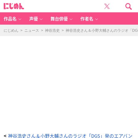
神
に
谷
じ
浩
め
史
ん
さ
ん
作品名
声優
舞台俳優
作者名
＆
小
野
大
にじめん
>
ニュース
>
神谷浩史
>
神谷浩史さん＆小野大輔さんのラジオ「DGS
輔
さ
ん
の
ラ
ジ
オ
「D
G
S」
発
の
エ
ア
バ
ン
ド”M
O
B”リ
モ
ー
ト
R
E
C
映
像
公
開
_
2
番
目
の
神谷浩史さん＆小野大輔さんのラジオ「DGS」発のエアバン
<
画