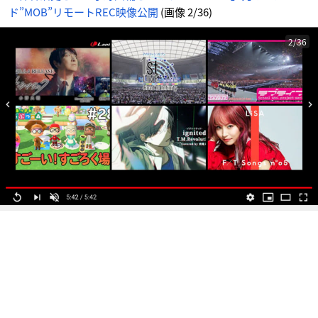
像
ド”MOB”リモートREC映像公開
(画像 2/36)
-
ア
ニ
メ
情
2/36
報
サ
イ
ト
に
じ
め
ん