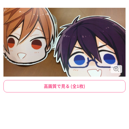
高画質で見る (全1枚)