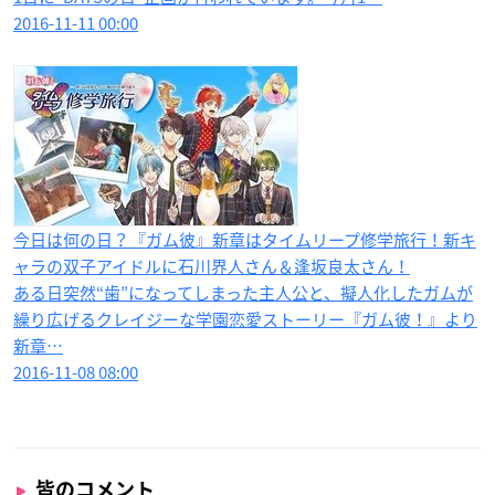
2016-11-11 00:00
今日は何の日？『ガム彼』新章はタイムリープ修学旅行！新キ
ャラの双子アイドルに石川界人さん＆逢坂良太さん！
ある日突然“歯”になってしまった主人公と、擬人化したガムが
繰り広げるクレイジーな学園恋愛ストーリー『ガム彼！』より
新章…
2016-11-08 08:00
皆のコメント