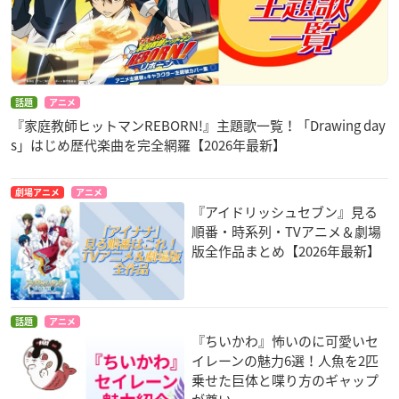
話題
アニメ
『家庭教師ヒットマンREBORN!』主題歌一覧！「Drawing day
s」はじめ歴代楽曲を完全網羅【2026年最新】
劇場アニメ
アニメ
『アイドリッシュセブン』見る
順番・時系列・TVアニメ＆劇場
版全作品まとめ【2026年最新】
話題
アニメ
『ちいかわ』怖いのに可愛いセ
イレーンの魅力6選！人魚を2匹
乗せた巨体と喋り方のギャップ