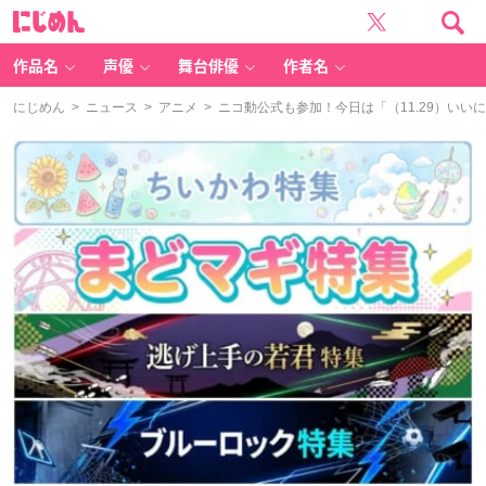
に
じ
め
ん
作品名
声優
舞台俳優
作者名
にじめん
>
ニュース
>
アニメ
> ニコ動公式も参加！今日は「（11.29）いい