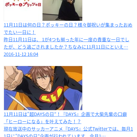
11月11日は何の日？ポッキーの日？様々御祝いが集まったおめ
でたい一日に！
昨日11月11日は、 1が4つも揃った年に一度の貴重な一日でし
たが、どう過ごされましたか？ちなみに11月11日にといえ…
2016-11-12 16:04
11月11日は“超DAYSの日”！『DAYS』企画で大柴先輩の口癖
「ヒーローになる」を叶えてみた！？
現在放送中のサッカーアニメ『DAYS』公式Twitterでは、毎月1
1日に“DAYSの日”企画が行われています。今月1…