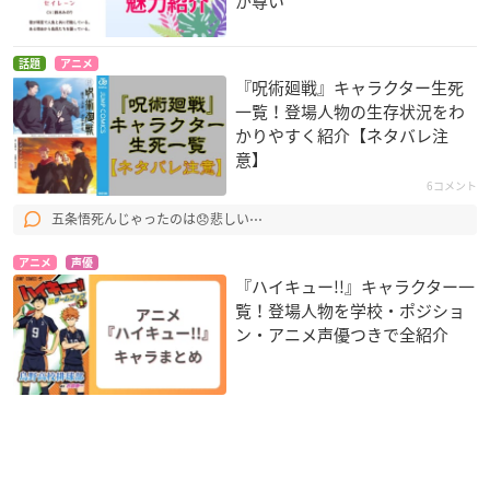
が尊い
話題
アニメ
『呪術廻戦』キャラクター生死
一覧！登場人物の生存状況をわ
かりやすく紹介【ネタバレ注
意】
6コメント
五条悟死んじゃったのは😞悲しい⋯
アニメ
声優
『ハイキュー!!』キャラクター一
覧！登場人物を学校・ポジショ
ン・アニメ声優つきで全紹介