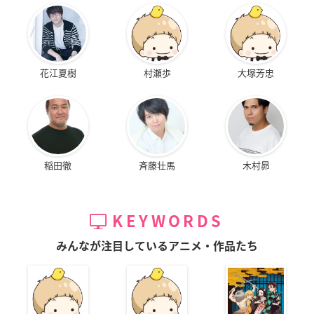
花江夏樹
村瀬歩
大塚芳忠
稲田徹
斉藤壮馬
木村昴
KEYWORDS
みんなが注目しているアニメ・作品たち