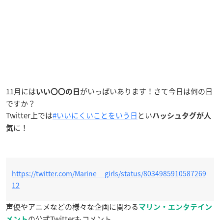
11月には
がいっぱいあります！さて今日は何の日
いい〇〇の日
ですか？
Twitter上では
#いいにくいことをいう日
とい
ハッシュタグが人
に！
気
https://twitter.com/Marine__girls/status/8034985910587269
12
声優やアニメなどの様々な企画に関わる
マリン・エンタテイン
の公式Twitterもコメント。
メント