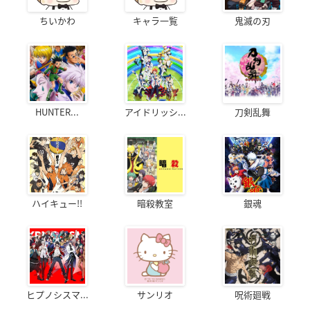
ちいかわ
キャラ一覧
鬼滅の刃
HUNTER...
アイドリッシ...
刀剣乱舞
ハイキュー!!
暗殺教室
銀魂
ヒプノシスマ...
サンリオ
呪術廻戦