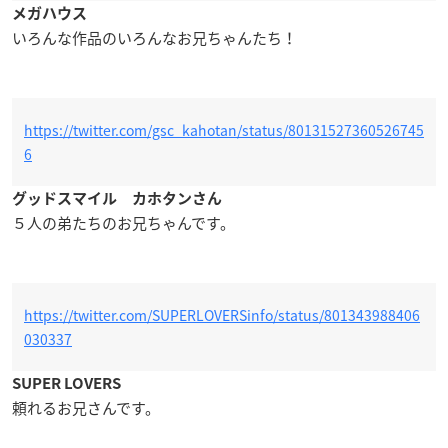
メガハウス
いろんな作品のいろんなお兄ちゃんたち！
https://twitter.com/gsc_kahotan/status/80131527360526745
6
グッドスマイル カホタンさん
５人の弟たちのお兄ちゃんです。
https://twitter.com/SUPERLOVERSinfo/status/801343988406
030337
SUPER LOVERS
頼れるお兄さんです。