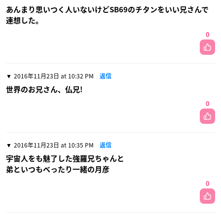
あんまり思いつく人いないけどSB69のチタンをいい兄さんで
連想した。
0
2016年11月23日 at 10:32 PM
返信
世界のお兄さん、仏兄!
0
2016年11月23日 at 10:35 PM
返信
宇宙人をも魅了した強羅兄ちゃんと
弟といつもべったり一緒の月彦
0