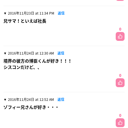
2016年11月23日 at 11:34 PM
返信
兄サマ！といえば社長
0
2016年11月24日 at 12:30 AM
返信
境界の彼方の博臣くんが好き！！！
シスコンだけど、、
0
2016年11月24日 at 12:52 AM
返信
ゾフィー兄さんが好き・・・
0