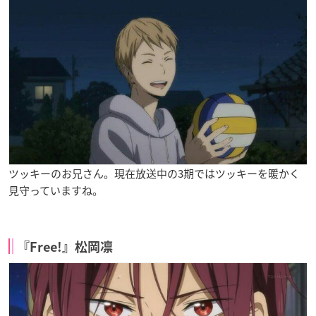
ツッキーのお兄さん。現在放送中の3期ではツッキーを暖かく
見守っていますね。
『Free!』松岡凛