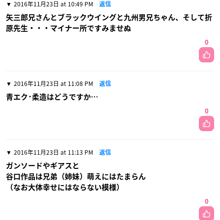
2016年11月23日 at 10:49 PM
返信
矢三郎兄さんとブラックウイングと九州男兄ちゃん、そして折
原先生・・・マイナー所ですみませぬ
0
2016年11月23日 at 11:08 PM
返信
青エク･柔造はどうですか…
0
2016年11月23日 at 11:13 PM
返信
ガンソードやギアスと
谷口作品は兄弟（姉妹）萌えにはたまらん
（なお大体幸せにはならない模様）
0