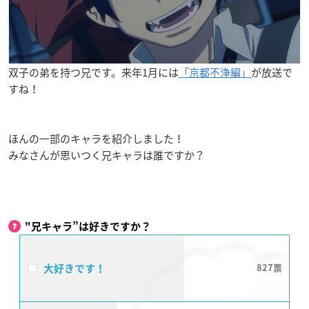
双子の弟を持つ兄です。来年1月には
「京都不浄編」
が放送で
すね！
ほんの一部のキャラを紹介しました！
みなさんが思いつく兄キャラは誰ですか？
"兄キャラ”は好きですか？
大好きです！
827