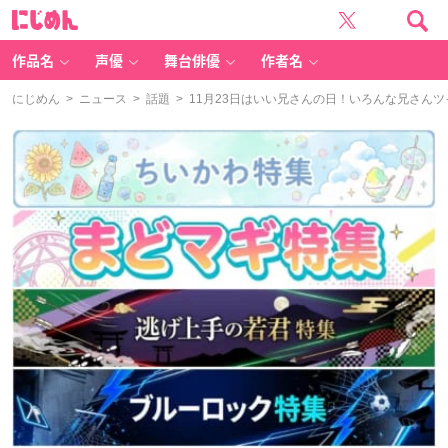
に
じ
め
ん
作品名
声優
舞台俳優
作者名
にじめん
>
ニュース
>
話題
> 11月23日はいい兄さんの日！いろんな兄さん