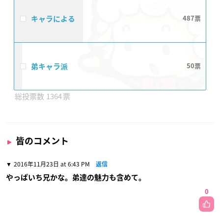
キャラによる
487
弟キャラ派
50
1364
皆のコメント
2016年11月23日 at 6:43 PM
返信
やっぱいち兄かな。弟達の魅力も含めて。
0