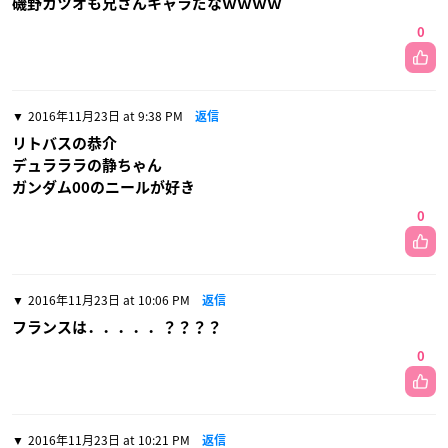
磯野カツオも兄さんキャラだなｗｗｗｗ
0
2016年11月23日 at 9:38 PM
返信
リトバスの恭介
デュラララの静ちゃん
ガンダム00のニールが好き
0
2016年11月23日 at 10:06 PM
返信
フランスは．．．．．？？？？
0
2016年11月23日 at 10:21 PM
返信