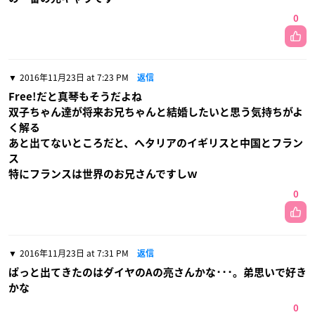
0
2016年11月23日 at 7:23 PM
返信
Free!だと真琴もそうだよね
双子ちゃん達が将来お兄ちゃんと結婚したいと思う気持ちがよ
く解る
あと出てないところだと、ヘタリアのイギリスと中国とフラン
ス
特にフランスは世界のお兄さんですしｗ
0
2016年11月23日 at 7:31 PM
返信
ぱっと出てきたのはダイヤのAの亮さんかな･･･。弟思いで好き
かな
0