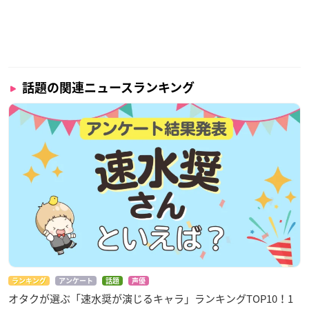
話題の関連ニュースランキング
ランキング
アンケート
話題
声優
オタクが選ぶ「速水奨が演じるキャラ」ランキングTOP10！1