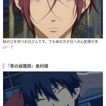
妹の江を持つお兄さんです。でも妹の方が兄への心配事が多
い…？
『青の祓魔師』奥村燐