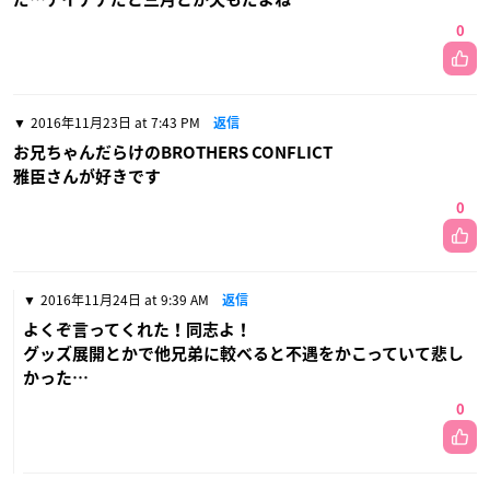
0
2016年11月23日 at 7:43 PM
返信
お兄ちゃんだらけのBROTHERS CONFLICT
雅臣さんが好きです
0
2016年11月24日 at 9:39 AM
返信
よくぞ言ってくれた！同志よ！
グッズ展開とかで他兄弟に較べると不遇をかこっていて悲し
かった…
0