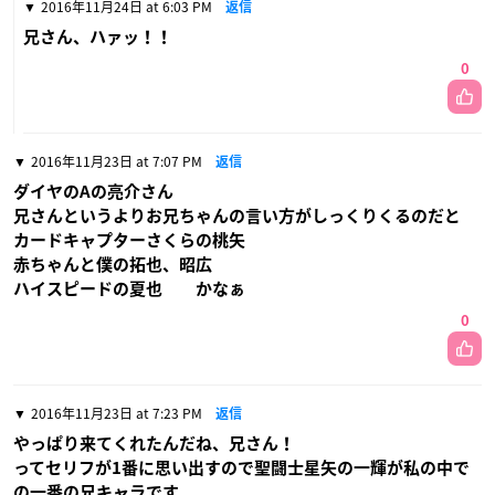
2016年11月24日 at 6:03 PM
返信
兄さん、ハァッ！！
0
2016年11月23日 at 7:07 PM
返信
ダイヤのAの亮介さん
兄さんというよりお兄ちゃんの言い方がしっくりくるのだと
カードキャプターさくらの桃矢
赤ちゃんと僕の拓也、昭広
ハイスピードの夏也 かなぁ
0
2016年11月23日 at 7:23 PM
返信
やっぱり来てくれたんだね、兄さん！
ってセリフが1番に思い出すので聖闘士星矢の一輝が私の中で
の一番の兄キャラです