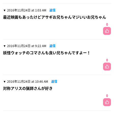
2016年11月24日 at 1:03 AM
返信
最近映画もあったけどアサギお兄ちゃんマジいいお兄ちゃん
0
2016年11月24日 at 9:22 AM
返信
妖怪ウォッチのコマさんも良い兄ちゃんですよー！
0
2016年11月24日 at 10:46 AM
返信
対称アリスの猟師さんが好き
0