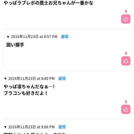
やっぱラブレボの鷹士お兄ちゃんが一番かな
0
2016年11月23日 at 8:57 PM
返信
固い握手
0
2016年11月23日 at 8:40 PM
返信
やっぱ凛ちゃんだなぁ…!
ブラコンも好きだよ！
0
2016年11月23日 at 9:06 PM
返信