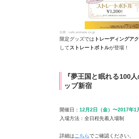
cafe.animate.co.jp
限定グッズでは
トレーディングアク
して
ストレートボトル
が登場！
『夢王国と眠れる100
ップ新宿
開催日：
12月2日（金）〜2017年
入場方法：全日程先着入場制
詳細は
こちら
でご確認ください。