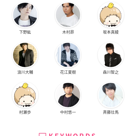
下野紘
木村昴
坂本真綾
浪川大輔
花江夏樹
森川智之
村瀬歩
中村悠一
斉藤壮馬