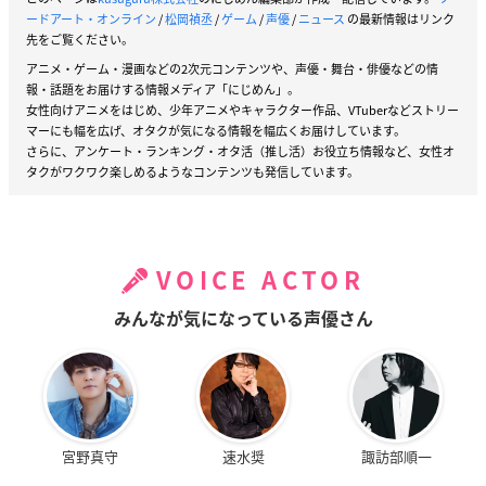
ードアート・オンライン
/
松岡禎丞
/
ゲーム
/
声優
/
ニュース
の最新情報はリンク
先をご覧ください。
アニメ・ゲーム・漫画などの2次元コンテンツや、声優・舞台・俳優などの情
報・話題をお届けする情報メディア「にじめん」。
女性向けアニメをはじめ、少年アニメやキャラクター作品、VTuberなどストリー
マーにも幅を広げ、オタクが気になる情報を幅広くお届けしています。
さらに、アンケート・ランキング・オタ活（推し活）お役立ち情報など、女性オ
タクがワクワク楽しめるようなコンテンツも発信しています。
VOICE ACTOR
みんなが気になっている声優さん
宮野真守
速水奨
諏訪部順一