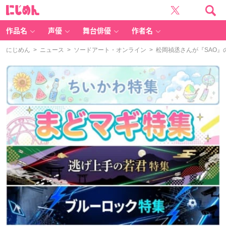
に
じ
め
ん
作品名
声優
舞台俳優
作者名
にじめん
>
ニュース
>
ソードアート・オンライン
> 松岡禎丞さんが『SAO