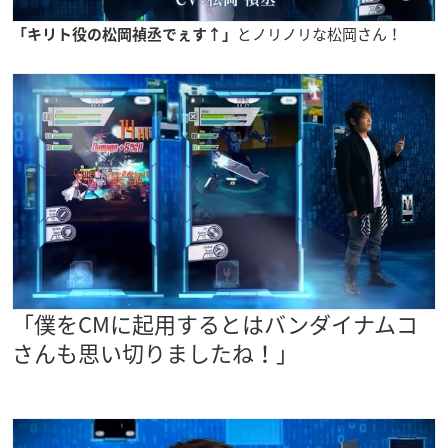
とノリノリな松岡さん！
「キリト役の松岡禎丞でぇす↑」
「僕をCMに起用するとは
バンダイナムコ
さんも思い切りましたね！」