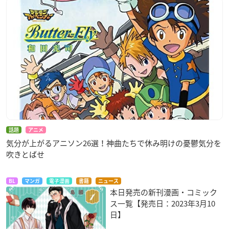
話題
アニメ
気分が上がるアニソン26選！神曲たちで休み明けの憂鬱気分を
吹きとばせ
BL
マンガ
電子漫画
書籍
ニュース
本日発売の新刊漫画・コミック
ス一覧【発売日：2023年3月10
日】