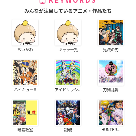
KEYWORDS
みんなが注目しているアニメ・作品たち
ちいかわ
キャラ一覧
鬼滅の刃
ハイキュー!!
アイドリッシ...
刀剣乱舞
暗殺教室
銀魂
HUNTER...