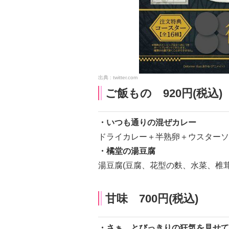
twitter.com
ご飯もの 920円(税込)
・いつも通りの混ぜカレー
ドライカレー＋半熟卵＋ウスターソ
・橘堂の湯豆腐
湯豆腐(豆腐、花型の麩、水菜、椎
甘味 700円(税込)
・さぁ、とびっきりの狂気を見せて