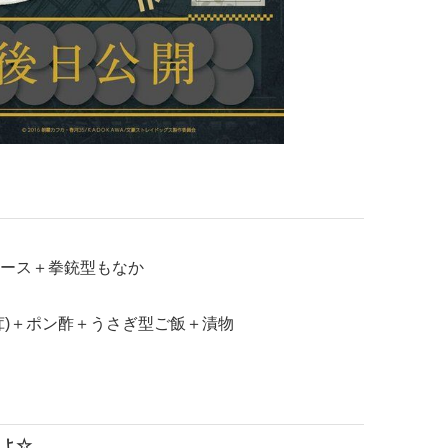
ース＋拳銃型もなか
茸)＋ポン酢＋うさぎ型ご飯＋漬物
よ☆