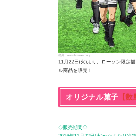
www.lawson.co.jp
11月22日(火)より、ローソン限
ル商品を販売！
オリジナル菓子
【
数
◇販売期間◇
2016年11月22日(火)〜なくなり次