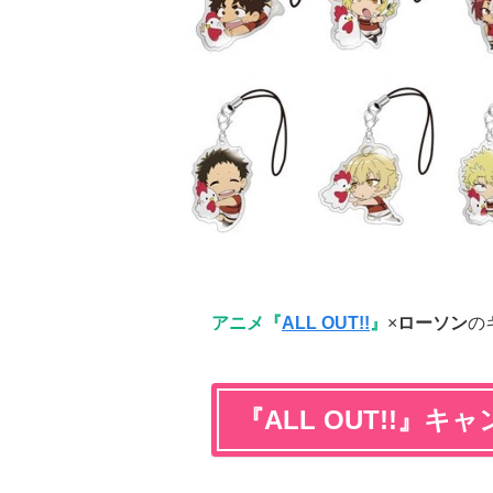
アニメ『
ALL OUT!!
』
×
ローソン
の
『ALL OUT!!』キ