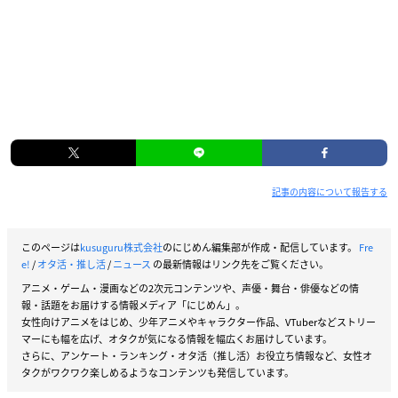
記事の内容について報告する
このページは
kusuguru株式会社
のにじめん編集部が作成・配信しています。
Fre
e!
/
オタ活・推し活
/
ニュース
の最新情報はリンク先をご覧ください。
アニメ・ゲーム・漫画などの2次元コンテンツや、声優・舞台・俳優などの情
報・話題をお届けする情報メディア「にじめん」。
女性向けアニメをはじめ、少年アニメやキャラクター作品、VTuberなどストリー
マーにも幅を広げ、オタクが気になる情報を幅広くお届けしています。
さらに、アンケート・ランキング・オタ活（推し活）お役立ち情報など、女性オ
タクがワクワク楽しめるようなコンテンツも発信しています。