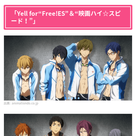
「Yell for“Free!ES”＆“映画ハイ☆スピ
ード！”」
animationdo.co.jp