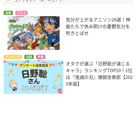
ュアフォンテーヌ、キュアラ…
話題
アニメ
気分が上がるアニソン26選！神
曲たちで休み明けの憂鬱気分を
吹きとばせ
ランキング
話題
声優
オタクが選ぶ「日野聡が演じる
キャラ」ランキングTOP10！1位
は『鬼滅の刃』煉󠄁獄杏寿郎【202
5年版】