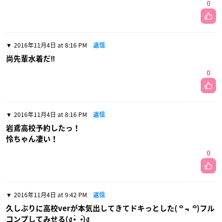
0
2016年11月4日 at 8:16 PM
返信
尚先輩水着だ‼︎
0
2016年11月4日 at 8:16 PM
返信
岩鳶高校予約したっ！
怜ちゃん凄い！
0
2016年11月4日 at 9:42 PM
返信
久しぶりに高校verが本気出してきてドキっとした( ꒪﹃ ꒪)フル
コンプしてみせる(ง •̀_•́)ง