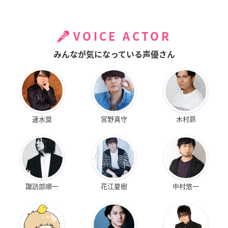
VOICE ACTOR
みんなが気になっている声優さん
速水奨
宮野真守
木村昴
諏訪部順一
花江夏樹
中村悠一