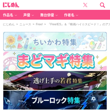
に
じ
め
ん
作品名
声優
舞台俳優
作者名
にじめん
>
ニュース
>
Free!
> 『Free!ES』＆『映画ハイ☆スピード！』