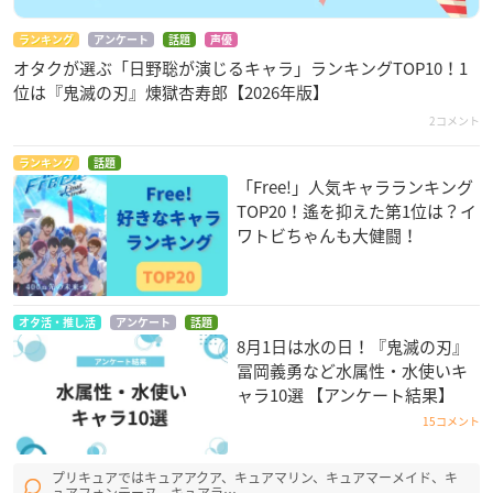
ランキング
アンケート
話題
声優
オタクが選ぶ「日野聡が演じるキャラ」ランキングTOP10！1
位は『鬼滅の刃』煉󠄁獄杏寿郎【2026年版】
2コメント
ランキング
話題
「Free!」人気キャラランキング
TOP20！遙を抑えた第1位は？イ
ワトビちゃんも大健闘！
オタ活・推し活
アンケート
話題
8月1日は水の日！『鬼滅の刃』
冨岡義勇など水属性・水使いキ
ャラ10選 【アンケート結果】
15コメント
プリキュアではキュアアクア、キュアマリン、キュアマーメイド、キ