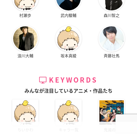
村瀬歩
武内駿輔
森川智之
浪川大輔
坂本真綾
斉藤壮馬
KEYWORDS
みんなが注目しているアニメ・作品たち
ちいかわ
キャラ一覧
鬼滅の刃