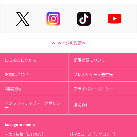
ページの先頭へ
にじめんについて
記事掲載について
お問い合わせ
プレスリリース送付先
利用規約
プライバシーポリシー
インフォマティブデータポリシ
運営会社
ー
kusuguru
media
アニメ情報［にじめん］
科学ニュース［ナゾロジー］