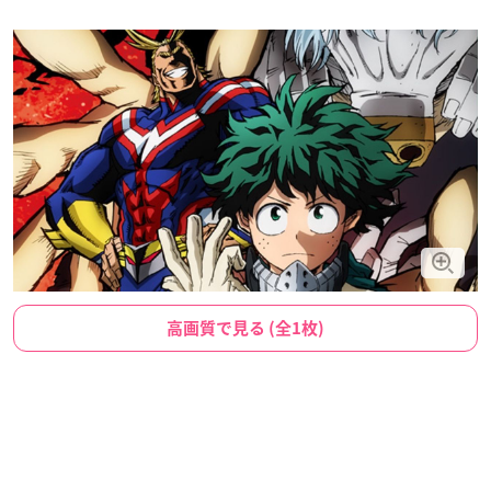
高画質で見る (全1枚)