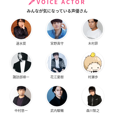
VOICE ACTOR
みんなが気になっている声優さん
速水奨
宮野真守
木村昴
諏訪部順一
花江夏樹
村瀬歩
中村悠一
武内駿輔
森川智之