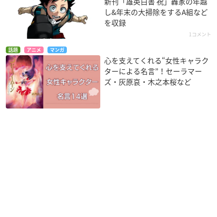
新刊「雄英白書 祝」轟家の年越
し&年末の大掃除をするA組など
を収録
1コメント
話題
アニメ
マンガ
心を支えてくれる“女性キャラク
ターによる名言”！セーラマー
ズ・灰原哀・木之本桜など