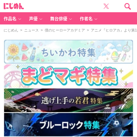
に
じ
め
ん
作品名
声優
舞台俳優
作者名
にじめん
>
ニュース
>
僕のヒーローアカデミア
> アニメ『ヒロアカ』より第