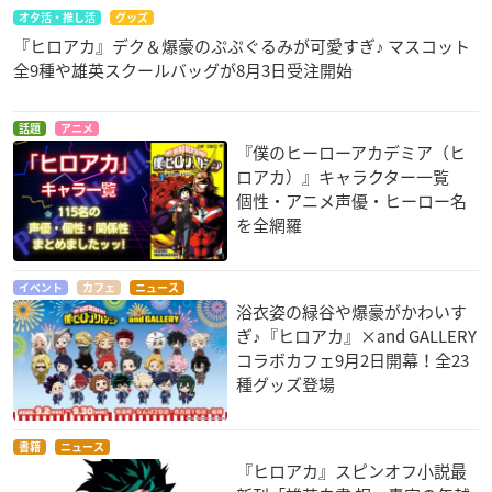
オタ活・推し活
グッズ
『ヒロアカ』デク＆爆豪のぷぷぐるみが可愛すぎ♪ マスコット
全9種や雄英スクールバッグが8月3日受注開始
話題
アニメ
『僕のヒーローアカデミア（ヒ
ロアカ）』キャラクター一覧
個性・アニメ声優・ヒーロー名
を全網羅
イベント
カフェ
ニュース
浴衣姿の緑谷や爆豪がかわいす
ぎ♪『ヒロアカ』×and GALLERY
コラボカフェ9月2日開幕！全23
種グッズ登場
書籍
ニュース
『ヒロアカ』スピンオフ小説最