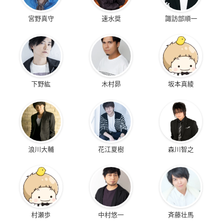
宮野真守
速水奨
諏訪部順一
下野紘
木村昴
坂本真綾
浪川大輔
花江夏樹
森川智之
村瀬歩
中村悠一
斉藤壮馬