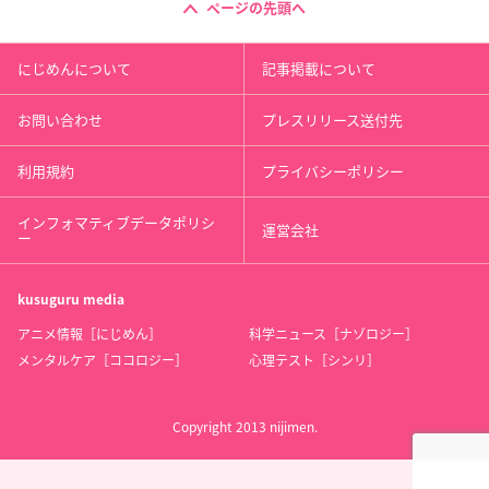
ページの先頭へ
にじめんについて
記事掲載について
お問い合わせ
プレスリリース送付先
利用規約
プライバシーポリシー
インフォマティブデータポリシ
運営会社
ー
kusuguru
media
アニメ情報［にじめん］
科学ニュース［ナゾロジー］
メンタルケア［ココロジー］
心理テスト［シンリ］
Copyright 2013 nijimen.