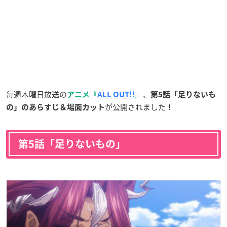
毎週木曜日放送の
、
アニメ『
ALL OUT!!
』
第5話「足りないも
が公開されました！
の」のあらすじ＆場面カット
第5話「足りないもの」