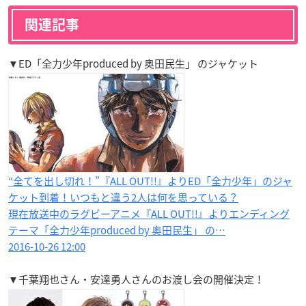
関連記事
▼ED「全力少年produced by 奥田民生」 のジャケット
“全てを出し切れ！”『ALL OUT!!』よりED「全力少年」のジャ
ケット到着！いつもと違う2人は何を思っている？
現在放送中のラグビーアニメ『ALL OUT!!』よりエンディング
テーマ「全力少年produced by 奥田民生」 の…
2016-10-26 12:00
▼千葉翔也さん・安達勇人さんのお渡し会の開催決定！