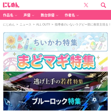
に
じ
め
ん
作品名
声優
舞台俳優
作者名
にじめん
>
ニュース
>
ALL OUT!!
> 指導者のいないラグビー部に救世主現る！？