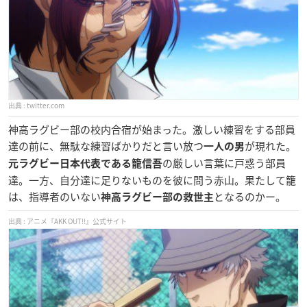
twitter.com
神高ラグビー部の校内合宿が始まった。激しい練習をする部員
達の前に、無駄な練習ばかりだと言い放つ
が現れた。
一人の男
の厳しい言葉に戸惑う部員
元ラグビー日本代表である籠信吾
達。一方、自分達に足りないものを彼に問う赤山。果たして籠
は、指導者のいない
となるのかー。
神高ラグビー部の救世主
アニメ『AKK OUT!!』公式サイト