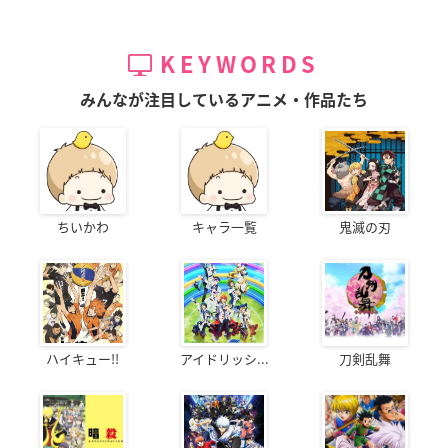
KEYWORDS
みんなが注目しているアニメ・作品たち
ちいかわ
キャラ一覧
鬼滅の刃
ハイキュー!!
アイドリッシ...
刀剣乱舞