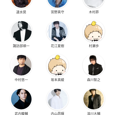
速水奨
宮野真守
木村昴
諏訪部順一
花江夏樹
村瀬歩
中村悠一
坂本真綾
森川智之
武内駿輔
内山昂輝
浪川大輔