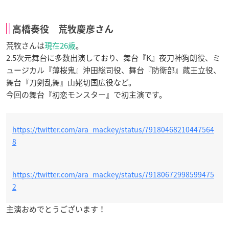
高橋奏役 荒牧慶彦さん
荒牧さんは
現在26歳
。
2.5次元舞台に多数出演しており、舞台『K』夜刀神狗朗役、ミ
ュージカル『薄桜鬼』沖田総司役、舞台『防衛部』蔵王立役、
舞台『刀剣乱舞』山姥切国広役など。
今回の舞台『初恋モンスター』で初主演です。
https://twitter.com/ara_mackey/status/79180468210447564
8
https://twitter.com/ara_mackey/status/79180672998599475
2
主演おめでとうございます！