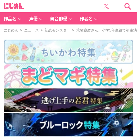
に
じ
め
ん
作品名
声優
舞台俳優
作者名
にじめん
>
ニュース
>
初恋モンスター
> 荒牧慶彦さん、小学5年生役で初主