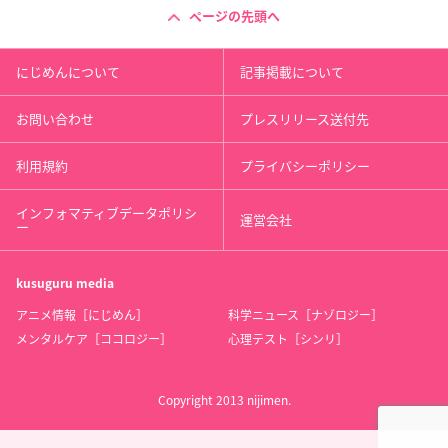
ページの先頭へ
にじめんについて
記事掲載について
お問い合わせ
プレスリリース送付先
利用規約
プライバシーポリシー
インフォマティブデータポリシ
運営会社
ー
kusuguru
media
アニメ情報［にじめん］
科学ニュース［ナゾロジー］
メンタルケア［ココロジー］
心理テスト［シンリ］
Copyright 2013 nijimen.