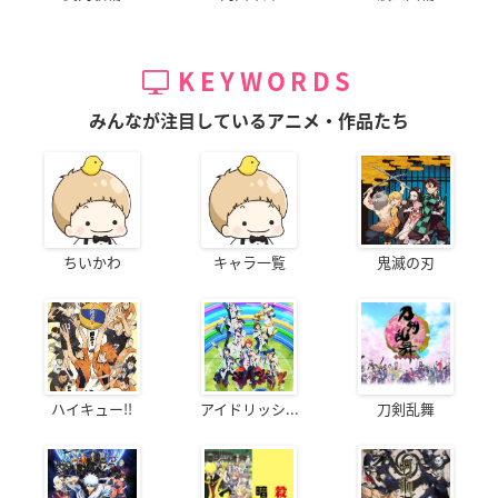
KEYWORDS
みんなが注目しているアニメ・作品たち
ちいかわ
キャラ一覧
鬼滅の刃
ハイキュー!!
アイドリッシ...
刀剣乱舞