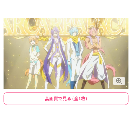
高画質で見る (全1枚)