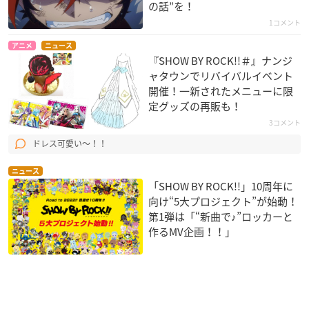
の話”を！
1コメント
アニメ
ニュース
『SHOW BY ROCK!!＃』ナンジ
ャタウンでリバイバルイベント
開催！一新されたメニューに限
定グッズの再販も！
3コメント
ドレス可愛い〜！！
ニュース
「SHOW BY ROCK!!」10周年に
向け“5大プロジェクト”が始動！
第1弾は「“新曲で♪”ロッカーと
作るMV企画！！」