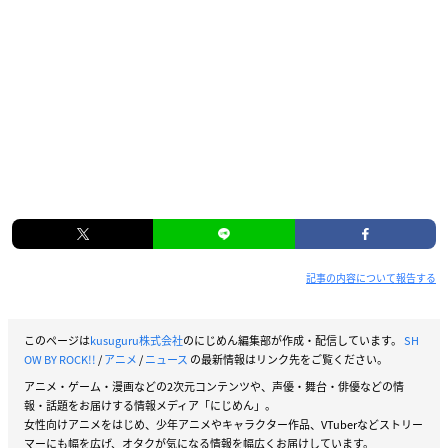
記事の内容について報告する
このページは
kusuguru株式会社
のにじめん編集部が作成・配信しています。
SH
OW BY ROCK!!
/
アニメ
/
ニュース
の最新情報はリンク先をご覧ください。
アニメ・ゲーム・漫画などの2次元コンテンツや、声優・舞台・俳優などの情
報・話題をお届けする情報メディア「にじめん」。
女性向けアニメをはじめ、少年アニメやキャラクター作品、VTuberなどストリー
マーにも幅を広げ、オタクが気になる情報を幅広くお届けしています。