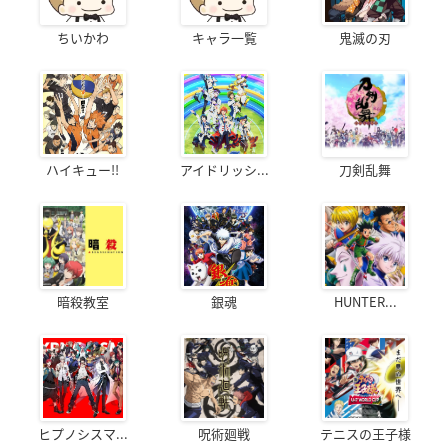
ちいかわ
キャラ一覧
鬼滅の刃
ハイキュー!!
アイドリッシ...
刀剣乱舞
暗殺教室
銀魂
HUNTER...
ヒプノシスマ...
呪術廻戦
テニスの王子様