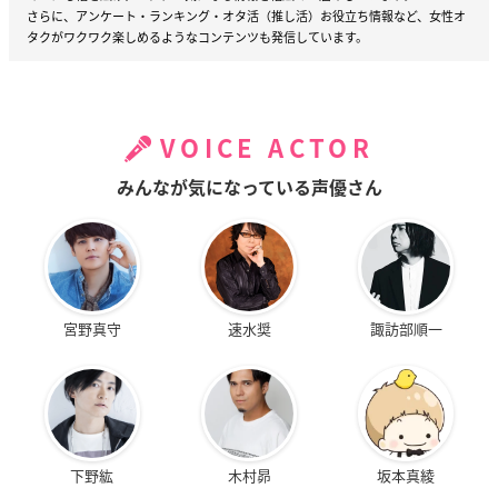
さらに、アンケート・ランキング・オタ活（推し活）お役立ち情報など、女性オ
タクがワクワク楽しめるようなコンテンツも発信しています。
VOICE ACTOR
みんなが気になっている声優さん
宮野真守
速水奨
諏訪部順一
下野紘
木村昴
坂本真綾