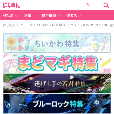
に
じ
め
ん
作品名
声優
舞台俳優
作者名
にじめん
>
ニュース
>
SHOW BY ROCK!!
> アニメ『SHOW BY ROCK