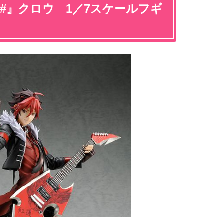
K!!#』クロウ 1／7スケールフギ