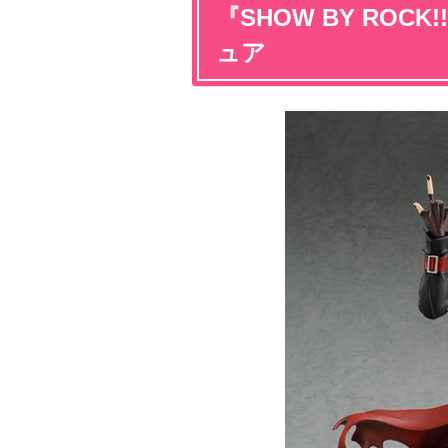
『SHOW BY ROC
ュア