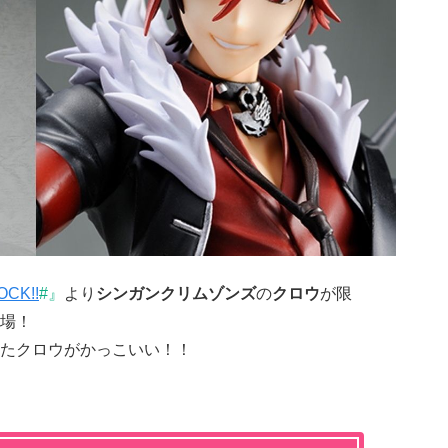
OCK!!
#』
より
シンガンクリムゾンズ
の
クロウ
が限
場！
たクロウがかっこいい！！