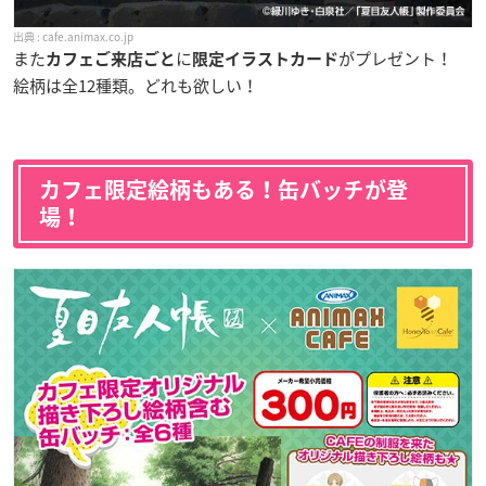
cafe.animax.co.jp
また
に
がプレゼント！
カフェご来店ごと
限定イラストカード
絵柄は全12種類。どれも欲しい！
カフェ限定絵柄もある！缶バッチが登
場！