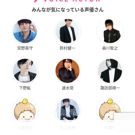
みんなが気になっている声優さん
宮野真守
鈴村健一
森川智之
下野紘
速水奨
諏訪部順一
大塚芳忠
花江夏樹
村瀬歩