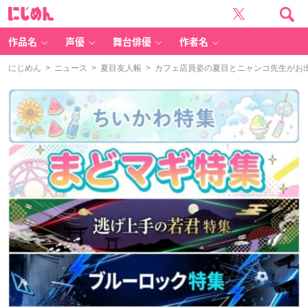
に
じ
め
ん
作品名
声優
舞台俳優
作者名
にじめん
>
ニュース
>
夏目友人帳
> カフェ店員姿の夏目とニャンコ先生がお出