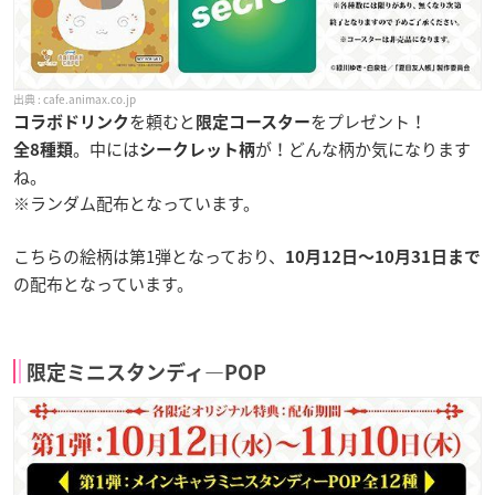
cafe.animax.co.jp
を頼むと
をプレゼント！
コラボドリンク
限定コースター
。中には
が！どんな柄か気になります
全8種類
シークレット柄
ね。
※ランダム配布となっています。
こちらの絵柄は第1弾となっており、
10月12日〜10月31日まで
の配布となっています。
限定ミニスタンディ―POP