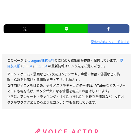
記事の内容について報告する
このページは
kusuguru株式会社
のにじめん編集部が作成・配信しています。
夏
目友人帳
/
アニメ
/
ニュース
の最新情報はリンク先をご覧ください。
アニメ・ゲーム・漫画などの2次元コンテンツや、声優・舞台・俳優などの情
報・話題をお届けする情報メディア「にじめん」。
女性向けアニメをはじめ、少年アニメやキャラクター作品、VTuberなどストリー
マーにも幅を広げ、オタクが気になる情報を幅広くお届けしています。
さらに、アンケート・ランキング・オタ活（推し活）お役立ち情報など、女性オ
タクがワクワク楽しめるようなコンテンツも発信しています。
VOICE ACTOR