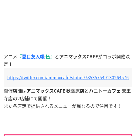
アニメ
と
がコラボ開催決
『
夏目友人帳
伍』
アニマックスCAFE
定！
https://twitter.com/animaxcafe/status/785357549130264576
開催店舗は
と
アニマックスCAFE 秋葉原店
ハニトーカフェ
天王
の2店舗にて開催！
寺店
また各店舗で提供されるメニューが異なるので注目です！