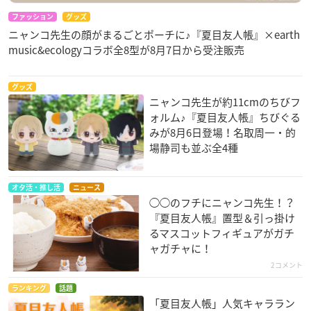
ファッション
グッズ
ニャンコ先生の顔がまるごとポーチに♪『夏目友人帳』×earth
music&ecologyコラボ全8型が8月7日から受注販売
グッズ
ニャンコ先生が約11cmのちびフ
ォルム♪『夏目友人帳』ちびぐる
みが8月6日登場！名取周一・的
場静司も並ぶ全4種
オタ活・推し活
ニュース
◯◯のフチにニャンコ先生！？
『夏目友人帳』置型＆引っ掛け
るマスコットフィギュアがガチ
ャガチャに！
2コメント
ランキング
話題
「夏目友人帳」人気キャララン