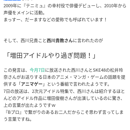
2009年に『テニミュ』の幸村役で俳優デビューし、2010年から
声優をメインに活動。
まっすー、だーますなどの愛称でも呼ばれています！
そして、西川兄貴こと
に言われたのが
西川貴教さん
「増田アイドルやり過ぎ問題！」
この発言は、
今月7日
に放送された西川さんとSKE48の松井玲
奈さんがお送りする日本のアニメ・マンガ・ゲームの話題を提
供する「
」という番組で言われたようです。
アニマゲー
7日の放送は、2次元アイドル特集で、西川さんは紹介するほと
んどのアイドル作品に増田俊樹さんが出演しているのに驚き、
上の言葉が出たようですｗ
『Bプロ』で繋がりのあるお二人だからこそ思わず言ってしま
う言葉ですね。