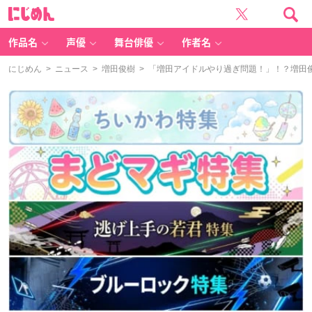
に
じ
め
ん
作品名
声優
舞台俳優
作者名
にじめん
>
ニュース
>
増田俊樹
> 「増田アイドルやり過ぎ問題！」！？増田