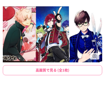
高画質で見る (全1枚)