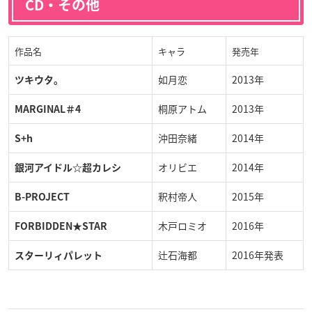
CD・その他
作品名
キャラ
発売年
如月恋
2013年
ツキウタ。
桐原アトム
2013年
MARGINAL＃4
沖田奈緒
2014年
S+h
オリビエ
2014年
銀河アイドル☆超カレシ
釈村帝人
2015年
B-PROJECT
木戸ロミオ
2016年
FORBIDDEN★STAR
辻石海都
2016年発表
スターリィパレット