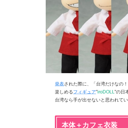
発表
された際に、「台湾だけなの！
楽しめる
フィギュア
”
iroDOLL
”の日
台湾なら手が出せないと思われてい
本体＋カフェ衣装